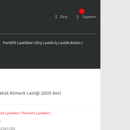
Giriş
Sepetim
Forklift Lastikleri (Dış Lastik-İç Lastik-Kolon )
NK26 Römork Lastiği (2025 Dot)
k Lastikleri / Romork Lastikleri
A
62041OZK