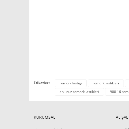
Etiketler :
römork lastiği
römork lastikleri
en ucuz römork lastikleri
900 16 römor
KURUMSAL
ALIŞVE