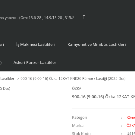
eri
İş Makinesi Lastikleri
Kamyonet ve Minibüs Lastikleri
)
Askeri Panzer Lastikleri
Lastikleri
900-16 (9.00-16) Özka 12KAT KNK26 Römork Lastiği (2025 Dot)
ÖZKA
900-16 (9.00-16) Özka 12KAT K
Kategori
Römor
Marka
ÖZK
Stok Kodu
U41