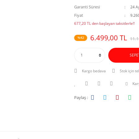
Garanti Süresi
24 A
Fiyat
9.26
677,20 TL den başlayan taksitlerle!!
6.499,00 TL
%42
11.1
SEPE
Kargo bedava
Stok için te
Karş
Paylaş :