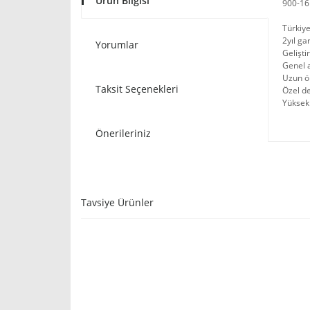
Ürün Bilgisi
900-16
Türkiye
2yıl ga
Yorumlar
Gelişti
Genel a
Uzun ö
Taksit Seçenekleri
Özel d
Yüksek 
Önerileriniz
Tavsiye Ürünler