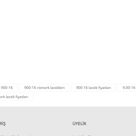
900-16
900-16 römork lastikleri
900 16 lastik fiyatları
9.00-16
k lastik fiyatları
RİŞ
ÜYELİK