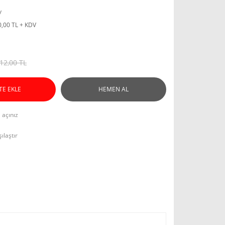
y
0,00 TL + KDV
12,00 TL
TE EKLE
HEMEN AL
l açınız
ılaştır