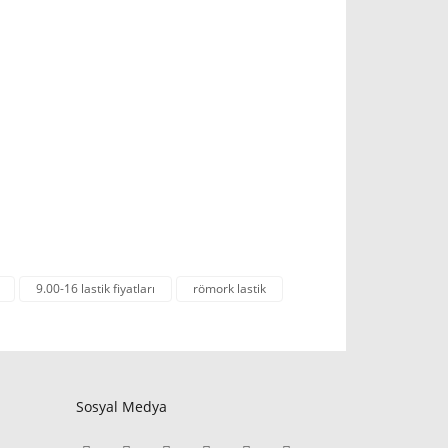
9.00-16 lastik fiyatları
römork lastik
Sosyal Medya