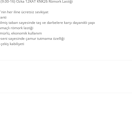
 (9.00-16) Özka 12KAT KNK26 Römork Lastiği
'nin her iline ücretsiz sevkiyat
ranti
rilmiş taban sayesinde taş ve darbelere karşı dayanıklı yapı
maçlı römork lastiği
mürlü, ekonomik kullanım
eseni sayesinde çamur tutmama özelliği
çekiş kabiliyeti