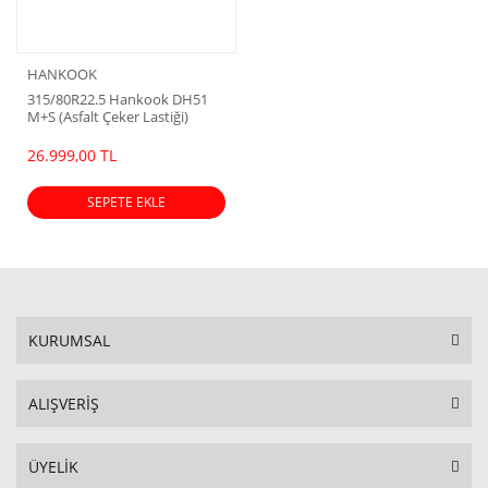
HANKOOK
315/80R22.5 Hankook DH51
M+S (Asfalt Çeker Lastiği)
(2025 Dot)
26.999,00 TL
SEPETE EKLE
KURUMSAL
ALIŞVERİŞ
ÜYELİK