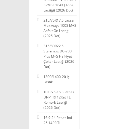
3PMSF 164K (Tonaj
Lastiği) (2026 Dot)
215/75R17.5 Lassa
Maxiways 100S M+S
Asfalt Ön Lastiği
(2025 Dot)
315/80R22.5
Starmaxx DC-700
Plus M+S Hafriyat
Çeker Lastiği (2026
Dot)
1300/1400-20 İç
Lastik
10.0/75-15.3 Petlas
UN-1 Rf 12Kat TL
Römork Lastiği
(2026 Dot)
16.9-24 Petlas Ind-
25 14PR TL