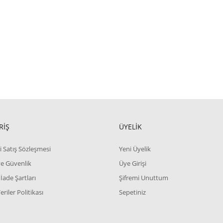
RİŞ
ÜYELİK
i Satış Sözleşmesi
Yeni Üyelik
 ve Güvenlik
Üye Girişi
 İade Şartları
Şifremi Unuttum
Veriler Politikası
Sepetiniz