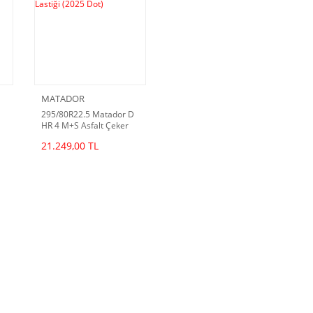
MATADOR
295/80R22.5 Matador D
HR 4 M+S Asfalt Çeker
Lastiği (2025 Dot)
21.249,00 TL