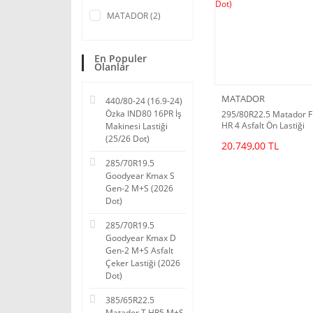
MATADOR (2)
En Populer
Olanlar
MATADOR
440/80-24 (16.9-24)
Özka IND80 16PR İş
295/80R22.5 Matador F
HR 4 Asfalt Ön Lastiği
Makinesi Lastiği
(2025 Dot)
(25/26 Dot)
20.749,00 TL
285/70R19.5
Goodyear Kmax S
Gen-2 M+S (2026
Dot)
285/70R19.5
Goodyear Kmax D
Gen-2 M+S Asfalt
Çeker Lastiği (2026
Dot)
385/65R22.5
Matador T HR5 M+S