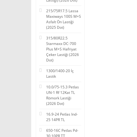
Lastiği) (2026 Dot)
215/75R17.5 Lassa
Maxiways 100S M+S
Asfalt Ön Lastiği
(2025 Dot)
315/80R22.5
Starmaxx DC-700
Plus M+S Hafriyat
Çeker Lastiği (2026
Dot)
1300/1400-20 İç
Lastik
10.0/75-15.3 Petlas
UN-1 Rf 12Kat TL
Römork Lastiği
(2026 Dot)
16.9-24 Petlas Ind-
25 14PR TL
650-16C Petlas Pd-
30 10PR TT