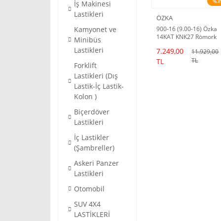
%3
İş Makinesi
Lastikleri
ÖZKA
Kamyonet ve
900-16 (9.00-16) Özka
14KAT KNK27 Römork
Minibüs
Lastiği (2024 Dot)
Lastikleri
7.249,00
11.929,00
TL
TL
Forklift
Lastikleri (Dış
Lastik-İç Lastik-
Kolon )
Biçerdöver
Lastikleri
İç Lastikler
(Şambreller)
Askeri Panzer
Lastikleri
Otomobil
SUV 4X4
LASTİKLERİ