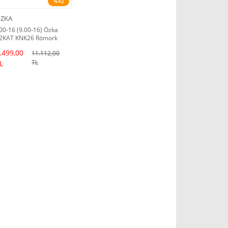
%42
ZKA
00-16 (9.00-16) Özka
2KAT KNK26 Römork
astiği (2025 Dot)
.499,00
11.112,00
TL
L