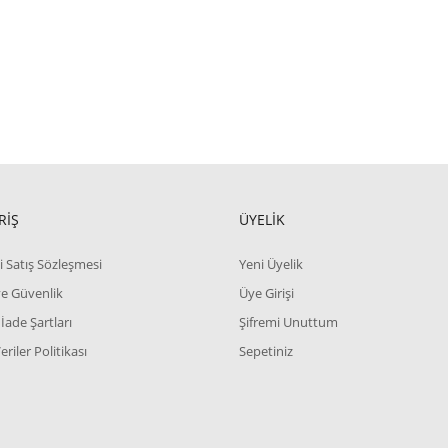
RİŞ
ÜYELİK
i Satış Sözleşmesi
Yeni Üyelik
 ve Güvenlik
Üye Girişi
 İade Şartları
Şifremi Unuttum
Veriler Politikası
Sepetiniz