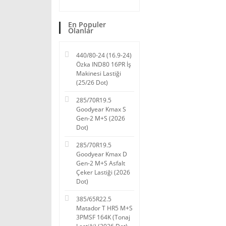
En Populer
Olanlar
440/80-24 (16.9-24)
Özka IND80 16PR İş
Makinesi Lastiği
(25/26 Dot)
285/70R19.5
Goodyear Kmax S
Gen-2 M+S (2026
Dot)
285/70R19.5
Goodyear Kmax D
Gen-2 M+S Asfalt
Çeker Lastiği (2026
Dot)
385/65R22.5
Matador T HR5 M+S
3PMSF 164K (Tonaj