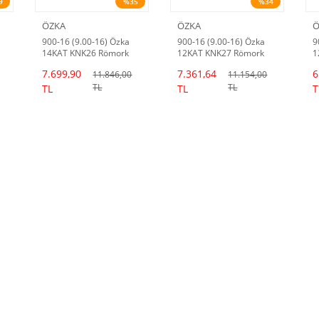
9
%35
%34
ÖZKA
ÖZKA
Ö
900-16 (9.00-16) Özka
900-16 (9.00-16) Özka
9
14KAT KNK26 Römork
12KAT KNK27 Römork
1
Lastiği (25/26 Dot)
Lastiği
L
7.699,90
7.361,64
6
11.846,00
11.154,00
TL
TL
TL
TL
T