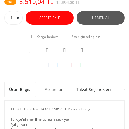
8.510,04 TL
%34
12.894,00 TL
SEPETE EKLE
HEMEN AL
Kargo bedava
Stok için tel açınız
Ürün Bilgisi
Yorumlar
Taksit Seçenekleri
Ön
11.5/80-15.3 Özka 14KAT KNK52 TL Römork Lastiği
Türkiye'nin her iline ücretsiz sevkiyat
2yıl garanti