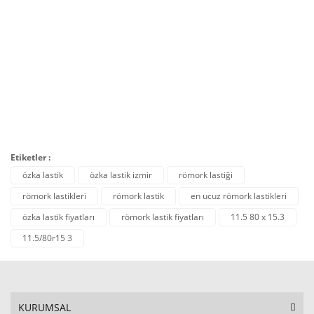
SEPETE EKLE
Etiketler :
özka lastik
özka lastik izmir
römork lastiği
römork lastikleri
römork lastik
en ucuz römork lastikleri
özka lastik fiyatları
römork lastik fiyatları
11.5 80 x 15.3
11.5/80r15 3
KURUMSAL