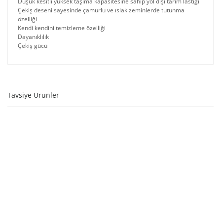
Düşük kesitli yüksek taşıma kapasitesine sahip yol dışı tarım lastiği
Çekiş deseni sayesinde çamurlu ve ıslak zeminlerde tutunma
özelliği
Kendi kendini temizleme özelliği
Dayanıklılık
Çekiş gücü
Tavsiye Ürünler