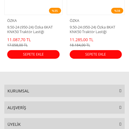
%35
%38
ÖZKA
ÖZKA
9.50-24 (950-24) Özka 6KAT
9.50-24 (950-24) Özka 8KAT
KNK50 Traktör Lastiği
KNK50 Traktör Lastiği
11.087,70 TL
11.285,00 TL
17.058,00 TL
18.184,00 TL
SEPETE EKLE
SEPETE EKLE
KURUMSAL
ALIŞVERİŞ
ÜYELİK