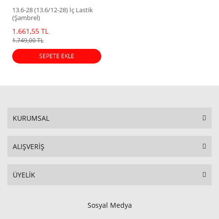
13.6-28 (13.6/12-28) İç Lastik
(Şambrel)
1.661,55 TL
1.749,00 TL
SEPETE EKLE
KURUMSAL
ALIŞVERİŞ
ÜYELİK
Sosyal Medya