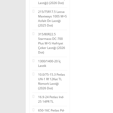
Lastiği) (2026 Dot)
215/75R17.5 Lassa
Maxiways 100S M+S
Asfalt Ön Lastiği
(2025 Dot)
315/80R22.5
Starmaxx DC-700
Plus M+S Hafriyat
Çeker Lastiği (2026
Dot)
1300/1400-20 İç
Lastik
10.0/75-15.3 Petlas
UN-1 Rf 12Kat TL
Römork Lastiği
(2026 Dot)
16.9-24 Petlas Ind-
25 14PR TL
650-16C Petlas Pd-