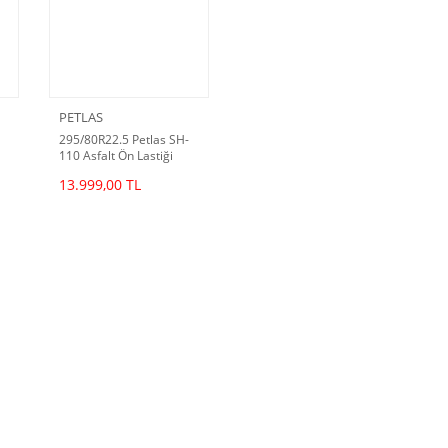
PETLAS
295/80R22.5 Petlas SH-
110 Asfalt Ön Lastiği
)
(2025 Dot)
13.999,00 TL