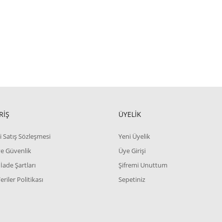
RİŞ
ÜYELİK
i Satış Sözleşmesi
Yeni Üyelik
 ve Güvenlik
Üye Girişi
 İade Şartları
Şifremi Unuttum
Veriler Politikası
Sepetiniz