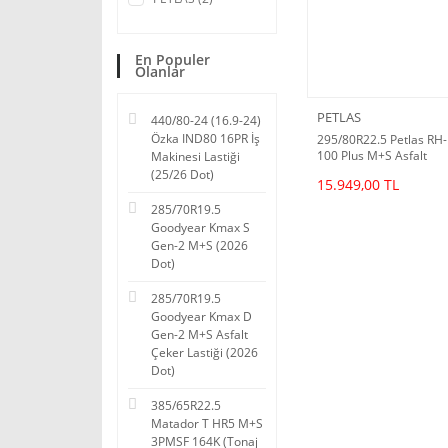
En Populer
Olanlar
PETLAS
440/80-24 (16.9-24)
Özka IND80 16PR İş
295/80R22.5 Petlas RH-
100 Plus M+S Asfalt
Makinesi Lastiği
Çeker Lastiği (2026 Dot
(25/26 Dot)
15.949,00 TL
285/70R19.5
Goodyear Kmax S
Gen-2 M+S (2026
Dot)
285/70R19.5
Goodyear Kmax D
Gen-2 M+S Asfalt
Çeker Lastiği (2026
Dot)
385/65R22.5
Matador T HR5 M+S
3PMSF 164K (Tonaj