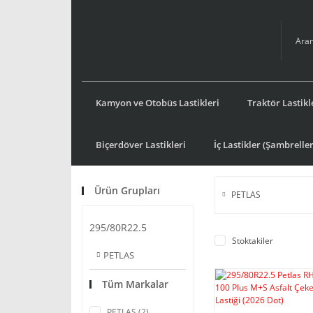
Kamyon ve Otobüs Lastikleri
Traktör Lastikl
Biçerdöver Lastikleri
İç Lastikler (Şambreller
Ürün Grupları
PETLAS
295/80R22.5
Stoktakiler
PETLAS
Tüm Markalar
PETLAS (2)