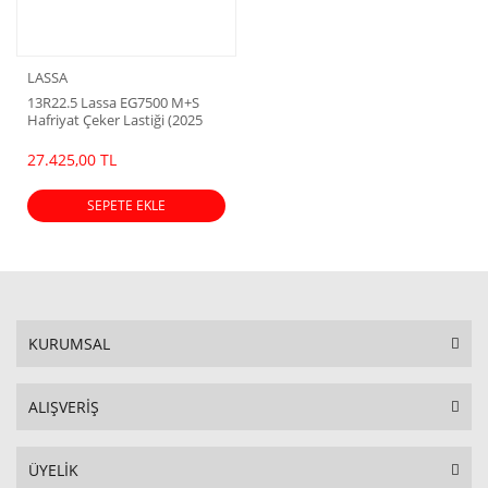
LASSA
13R22.5 Lassa EG7500 M+S
Hafriyat Çeker Lastiği (2025
Dot)
27.425,00 TL
SEPETE EKLE
KURUMSAL
ALIŞVERİŞ
ÜYELİK