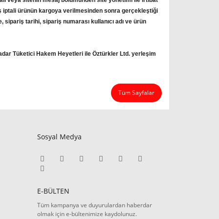
mail veya sitenin mesaj bölümünden site yönetimi ile irtibat
riş iptali ürünün kargoya verilmesinden sonra gerçekleştiği
, sipariş tarihi, sipariş numarası kullanıcı adı ve ürün
dar Tüketici Hakem Heyetleri ile Öztürkler Ltd. yerleşim
Tüm Sayfalar
Sosyal Medya
E-BÜLTEN
Tüm kampanya ve duyurulardan haberdar
olmak için e-bültenimize kaydolunuz.