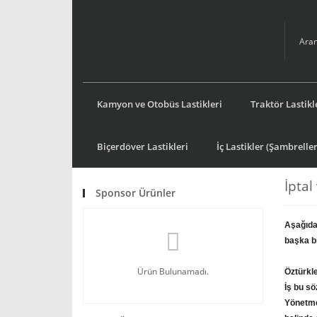
Kamyon ve Otobüs Lastikleri
Traktör Lastikl
Biçerdöver Lastikleri
İç Lastikler (Şambreller
İptal
Sponsor Ürünler
Aşağıda
başka bi
Ürün Bulunamadı.
Öztürkle
İş bu s
Yönetme