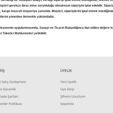
 herhangi bir sebepten dolayı, verdiği siparişi iptal etmek istediğinde, telefon, 
üşteri gerekçe ibraz etme zorunluluğu olmaksızın siparişini iptal edebilir. Sipa
, kargo masrafı müşteriye yansıtılır. Müşteri, siparişlerini iptal etmek istediğinde
gilerini yönetime iletmekle yükümlüdür.
zleşmenin uygulanmasında, Sanayi ve Ticaret Bakanlığınca ilan edilen değere ka
i Tüketici Mahkemeleri yetkilidir.
RİŞ
ÜYELİK
i Satış Sözleşmesi
Yeni Üyelik
 ve Güvenlik
Üye Girişi
 İade Şartları
Şifremi Unuttum
Veriler Politikası
Sepetiniz