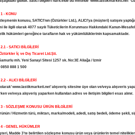
aşağıdaki gibidir. Satıcı bilgileri haricinde bu metinde ‘www.lastikmarketi.net’ ’Özt
1 - KONU
zleşmenin konusu, SATICI'nın (Öztürkler Ltd.), ALICI’ya (müşteri) satışını yaptığı, a
mi ile ilgili olarak 4077 sayılı Tüketicilerin Korunması Hakkındaki Kanun-Mesa
lik hükümleri gereğince tarafların hak ve yükümlülüklerinin kapsamaktadır.
.1 - SATICI BİLGİLERİ
Öztürkler İç ve Dış Ticaret Ltd.Şti.
amurlu mh. Yeni Sanayi Sitesi 1257 sk. No:3E Aliağa / Izmir
: 0850 888 1 500
.2 - ALICI BİLGİLERİ
olarak’ www.lastikmarketi.net’ alışveriş sitesine üye olan ve/veya alışveris yap
ken ve/veya alışveriş yaparken kullanılan adres ve iletişim bilgileri esas alınır.
3 - SÖZLEŞME KONUSU ÜRÜN BİLGİLERİ
rünün / Hizmetin türü, miktarı, marka/modeli, adedi, satış bedeli, ödeme şekli, s
4 - GENEL HÜKÜMLER
şteri, Madde 3'te belirtilen sözleşme konusu ürün veya ürünlerin temel nitelikleri,