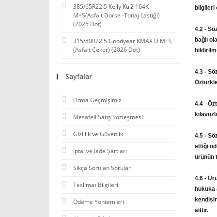
385/65R22.5 Kelly Ktr2 164K
bilgiler
M+S(Asfalt Dorse -Tonaj Lastiği)
(2025 Dot)
4.2 - Sö
bağlı ol
315/80R22.5 Goodyear KMAX D M+S
(Asfalt Çeker) (2026 Dot)
bildiril
4.3 - Sö
Sayfalar
Öztürkl
Firma Geçmişimiz
4.4 –Özt
kılavuzl
Mesafeli Satış Sözleşmesi
Gizlilik ve Güvenlik
4.5 - Sö
ettiği ö
İptal ve İade Şartları
ürünün 
Sıkça Sorulan Sorular
4.6 - Ür
Teslimat Bilgileri
hukuka a
kendisin
Ödeme Yöntemleri
aittir.