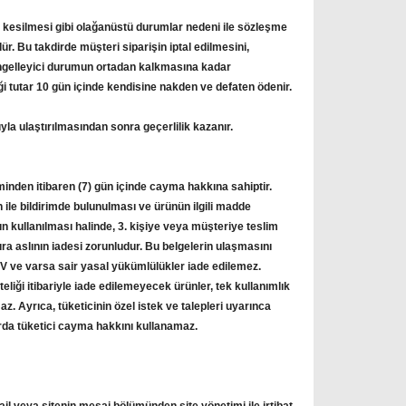
n kesilmesi gibi olağanüstü durumlar nedeni ile sözleşme
 Bu takdirde müşteri siparişin iptal edilmesini,
engelleyici durumun ortadan kalkmasına kadar
diği tutar 10 gün içinde kendisine nakden ve defaten ödenir.
yla ulaştırılmasından sonra geçerlilik kazanır.
inden itibaren (7) gün içinde cayma hakkına sahiptir.
 ile bildirimde bulunulması ve ürünün ilgili madde
 kullanılması halinde, 3. kişiye veya müşteriye teslim
tura aslının iadesi zorunludur. Bu belgelerin ulaşmasını
KDV ve varsa sair yasal yükümlülükler iade edilemez.
eliği itibariyle iade edilemeyecek ürünler, tek kullanımlık
z. Ayrıca, tüketicinin özel istek ve talepleri uyarınca
larda tüketici cayma hakkını kullanamaz.