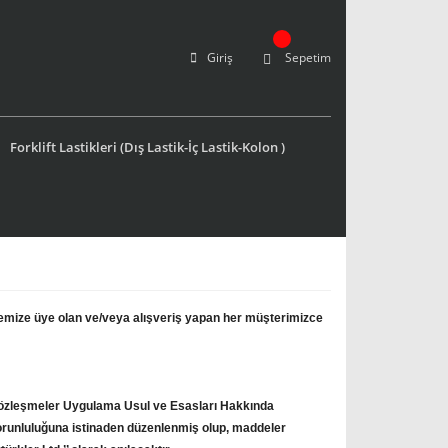
Giriş
Sepetim
Forklift Lastikleri (Dış Lastik-İç Lastik-Kolon )
emize üye olan ve/veya alışveriş yapan her müşterimizce
 Sözleşmeler Uygulama Usul ve Esasları Hakkında
zorunluluğuna istinaden düzenlenmiş olup, maddeler