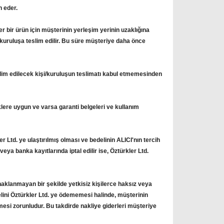
n eder.
 bir ürün için müşterinin yerleşim yerinin uzaklığına
i/kuruluşa teslim edilir. Bu süre müşteriye daha önce
slim edilecek kişi/kuruluşun teslimatı kabul etmemesinden
iklere uygun ve varsa garanti belgeleri ve kullanım
 Ltd. ye ulaştırılmış olması ve bedelinin ALICI'nın tercih
eya banka kayıtlarında iptal edilir ise, Öztürkler Ltd.
aklanmayan bir şekilde yetkisiz kişilerce haksız veya
elini Öztürkler Ltd. ye ödememesi halinde, müşterinin
mesi zorunludur. Bu takdirde nakliye giderleri müşteriye