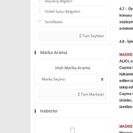
Alışveriş Bilgileri
4.7 – Öz
Yetkili Satıcı Belgeleri
konusu ü
Sertifikalar
sözleşm
ertelenm
Tüm Sayfalar
4.8 - İş
Marka Arama
MADDE 
ALICI, s
Hızlı Marka Arama
Cayma ha
hükümler
edilen ü
takip ed
Tüm Markalar
Cayma ha
ürünler,
üretilen
Haberler
MADDE 6