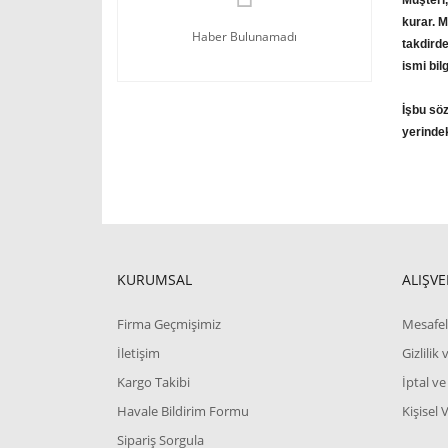
Müşteri,
kurar. M
Haber Bulunamadı
takdirde
ismi bil
İşbu sö
yerindek
KURUMSAL
ALIŞVE
Firma Geçmişimiz
Mesafel
İletişim
Gizlilik
Kargo Takibi
İptal ve
Havale Bildirim Formu
Kişisel 
Sipariş Sorgula