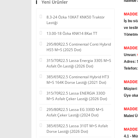
halinde 
Yeni Ürünler
MADDE 
8.3-24 Özka 10KAT KNK50 Traktör
İş bu sö
Lastiği
ve tesli
13.00-18 Özka KNK14 8Kat TT
Yönetme
295/80R22.5 Continental Conti Hybrid
MADDE 2
HS5 M+S (2025 Dot)
Unvan:
315/70R22.5 Lassa Energia 330S M+S
Adres: S
Asfalt Ön Lastiği (2026 Dot)
Telefon
385/65R22.5 Continental Hybrid HT3
M+S 164K Dorse Lastiği (2021 Dot)
MADDE 2
Müşteri 
315/70R22.5 Lassa ENERGIA 330D
Üye olur
M+S Asfalt Çeker Lastiği (2026 Dot)
295/80R22.5 Lassa EG 330D M+S
MADDE 
Asfalt Çeker Lastiği (2024 Dot)
Malın/ Ü
385/65R22.5 Lassa 310T M+S Asfalt
MADDE 
Dorse Lastiği (2026 Dot)
4.1 - Mü