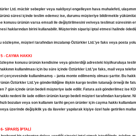
türler Ltd. mücbir sebepler veya nakliyeyi engelleyen hava muhalefeti, ulaşımı
rünü süresi içinde teslim edemez ise, durumu müşteriye bildirmekle yükümlüdür.
e konusu ürünün varsa emsali ile değiştirilmesini ve/veya teslimat süresinin 
esi haklarından birini kullanabilir. Müşterinin siparişi iptal etmesi halinde öde
bu sözleşme, müşteri tarafından imzalanıp Öztürkler Ltd.’ye faks veya posta yolu
5 - CAYMA HAKKI
özleşme konusu ürünün kendisine veya gösterdiği adresteki kişi/kuruluşa teslim
kkının kullanılması için bu süre içinde Öztürkler Ltd.’ye faks, mail veya telefon
i çerçevesinde kullanılmamış – janta monte edilmemiş olması şarttır. Bu hakkın
rünün Öztürkler Ltd.’ye gönderildiğine ilişkin kargo teslim tutanağı örneği ile fa
en 7 gün içinde ürün bedeli müşteriye iade edilir. Fatura aslı gönderilmez ise 
kkı nedeni ile iade edilen ürünün kargo bedeli müşteri tarafından karşılanır. Nit
 hızlı bozulan veya son kullanım tarihi geçen ürünler için cayma hakkı kullanılama
 veya üzerinde değişiklik ya da ilaveler yapılarak kişiye özel hale getirilen mal
- SİPARİŞ İPTALİ