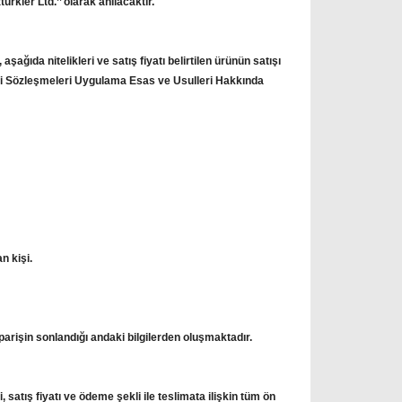
ürkler Ltd.’’ olarak anılacaktır.
şağıda nitelikleri ve satış fiyatı belirtilen ürünün satışı
feli Sözleşmeleri Uygulama Esas ve Usulleri Hakkında
an kişi.
iparişin sonlandığı andaki bilgilerden oluşmaktadır.
 satış fiyatı ve ödeme şekli ile teslimata ilişkin tüm ön