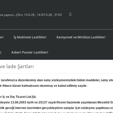
eri
İş Makinesi Lastikleri
Kamyonet ve Minibüs Lastikleri
)
Askeri Panzer Lastikleri
 ve İade Şartları
 tarafımızca düzenlenmiş olan satış sözleşmemizdeki bütün maddeler, satış sit
r ihbara lüzum kalmaksızın okunmuş ve kabul edilmiş sayılır.
r İç ve Dış Ticaret Ltd.Şti.
özleşme 13.06.2003 tarih ve 25137 sayılı Resmi Gazetede yayınlanan Mesafeli
lik gereği internet üzerinden gerçekleştiren satışlar için sözleşme yapılması 