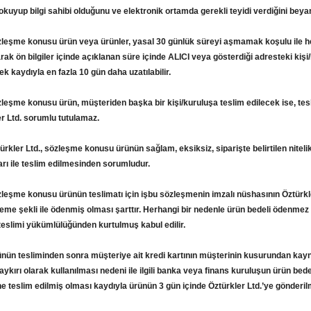
i okuyup bilgi sahibi olduğunu ve elektronik ortamda gerekli teyidi verdiğini beya
zleşme konusu ürün veya ürünler, yasal 30 günlük süreyi aşmamak koşulu ile her
arak ön bilgiler içinde açıklanan süre içinde ALICI veya gösterdiği adresteki kiş
mek kaydıyla en fazla 10 gün daha uzatılabilir.
zleşme konusu ürün, müşteriden başka bir kişi/kuruluşa teslim edilecek ise, te
er Ltd. sorumlu tutulamaz.
ürkler Ltd., sözleşme konusu ürünün sağlam, eksiksiz, siparişte belirtilen nitel
arı ile teslim edilmesinden sorumludur.
zleşme konusu ürünün teslimatı için işbu sözleşmenin imzalı nüshasının Öztürkler
deme şekli ile ödenmiş olması şarttır. Herhangi bir nedenle ürün bedeli ödenmez v
teslimi yükümlülüğünden kurtulmuş kabul edilir.
ünün tesliminden sonra müşteriye ait kredi kartının müşterinin kusurundan kayn
ykırı olarak kullanılması nedeni ile ilgili banka veya finans kuruluşun ürün bed
e teslim edilmiş olması kaydıyla ürünün 3 gün içinde Öztürkler Ltd.’ye gönderil