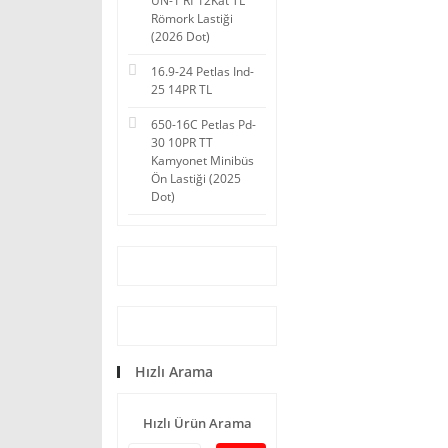
UN-1 Rf 12Kat TL
Römork Lastiği
(2026 Dot)
16.9-24 Petlas Ind-
25 14PR TL
650-16C Petlas Pd-
30 10PR TT
Kamyonet Minibüs
Ön Lastiği (2025
Dot)
Hızlı Arama
Hızlı Ürün Arama