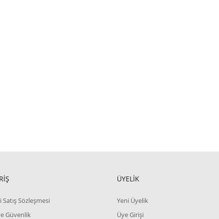
RİŞ
ÜYELİK
i Satış Sözleşmesi
Yeni Üyelik
 ve Güvenlik
Üye Girişi