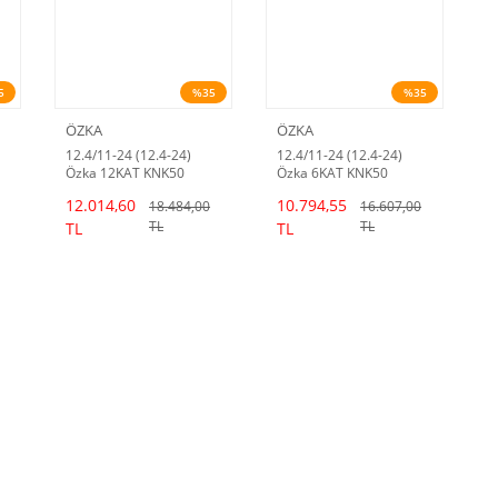
5
%35
%35
ÖZKA
ÖZKA
12.4/11-24 (12.4-24)
12.4/11-24 (12.4-24)
Özka 12KAT KNK50
Özka 6KAT KNK50
Traktör Lastiği
Traktör Lastiği
12.014,60
10.794,55
18.484,00
16.607,00
TL
TL
TL
TL