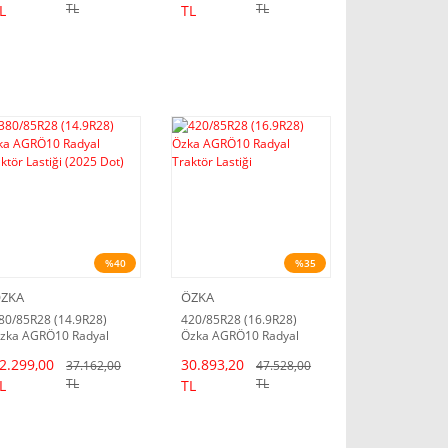
TL
TL
L
TL
%40
%35
ZKA
ÖZKA
80/85R28 (14.9R28)
420/85R28 (16.9R28)
zka AGRÖ10 Radyal
Özka AGRÖ10 Radyal
raktör Lastiği (2025
Traktör Lastiği
2.299,00
30.893,20
37.162,00
47.528,00
ot)
TL
TL
L
TL