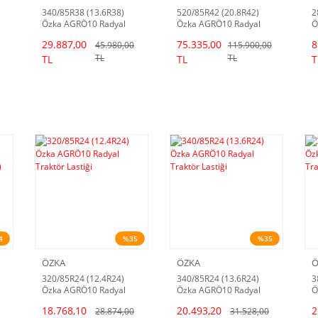
340/85R38 (13.6R38)
520/85R42 (20.8R42)
2
Özka AGRÖ10 Radyal
Özka AGRÖ10 Radyal
Ö
Traktör Lastiği
Traktör Lastiği
T
29.887,00
75.335,00
8
45.980,00
115.900,00
D
TL
TL
TL
TL
T
4
%35
%35
ÖZKA
ÖZKA
Ö
320/85R24 (12.4R24)
340/85R24 (13.6R24)
3
Özka AGRÖ10 Radyal
Özka AGRÖ10 Radyal
Ö
Traktör Lastiği
Traktör Lastiği
T
18.768,10
20.493,20
2
28.874,00
31.528,00
D