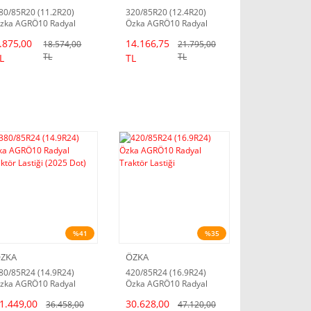
80/85R20 (11.2R20)
320/85R20 (12.4R20)
zka AGRÖ10 Radyal
Özka AGRÖ10 Radyal
raktör Lastiği (2024
Traktör Lastiği
.875,00
14.166,75
18.574,00
21.795,00
ot)
TL
TL
L
TL
%41
%35
ZKA
ÖZKA
80/85R24 (14.9R24)
420/85R24 (16.9R24)
zka AGRÖ10 Radyal
Özka AGRÖ10 Radyal
raktör Lastiği (2025
Traktör Lastiği
1.449,00
30.628,00
36.458,00
47.120,00
ot)