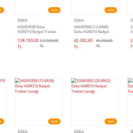
5
%35
%35
ÖZKA
ÖZKA
Ö
650/85R38 Özka
340/85R48 (13.6R48)
3
AGRÖ10 Radyal Traktör
Özka AGRÖ10 Radyal
A
Lastiği
Traktör Lastiği
L
138.183,50
42.382,60
2
212.590,00
65.204,00
TL
TL
TL
TL
T
5
%35
%35
ÖZKA
ÖZKA
Ö