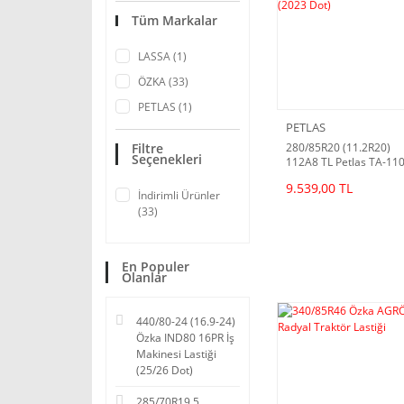
Tüm Markalar
LASSA (1)
ÖZKA (33)
PETLAS (1)
PETLAS
Filtre
280/85R20 (11.2R20)
Seçenekleri
112A8 TL Petlas TA-11
(2023 Dot)
9.539,00 TL
İndirimli Ürünler
(33)
En Populer
Olanlar
440/80-24 (16.9-24)
Özka IND80 16PR İş
Makinesi Lastiği
(25/26 Dot)
285/70R19.5