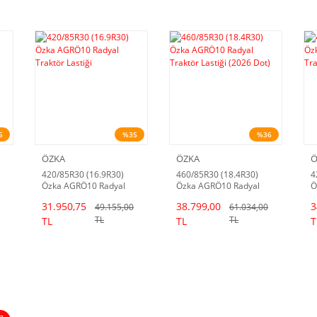
5
%35
%36
ÖZKA
ÖZKA
Ö
420/85R30 (16.9R30)
460/85R30 (18.4R30)
4
Özka AGRÖ10 Radyal
Özka AGRÖ10 Radyal
Ö
Traktör Lastiği
Traktör Lastiği (2026
T
31.950,75
38.799,00
3
49.155,00
61.034,00
Dot)
TL
TL
TL
TL
T