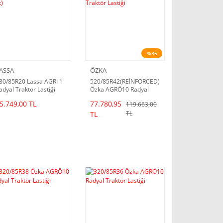
%35
ASSA
ÖZKA
80/85R20 Lassa AGRI 1
520/85R42(REİNFORCED)
adyal Traktör Lastiği
Özka AGRÖ10 Radyal
2025 Dot)
Traktör Lastiği
5.749,00 TL
77.780,95
119.663,00
TL
TL