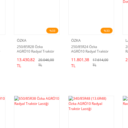
%33
%33
ÖZKA
ÖZKA
L
250/85R28 Özka
250/85R24 Özka
2
0
AGRÖ10 Radyal Traktör
AGRÖ10 Radyal Traktör
R
Lastiği
Lastiği
(
13.430,82
11.801,38
2
20.046,00
17.614,00
TL
TL
TL
TL