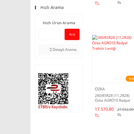
TL
TL
Hızlı Arama
Hızlı Ürün Arama
Ara
Detaylı Arama
%3
ÖZKA
280/85R28 (11.2R28)
Özka AGRÖ10 Radyal
Traktör Lastiği
17.570,80
27.032,00
TL
TL