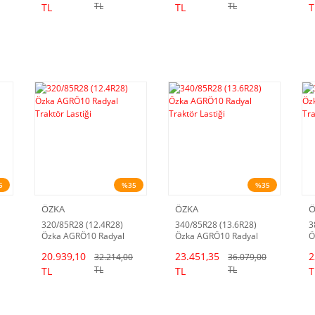
TL
TL
TL
TL
T
5
%35
%35
ÖZKA
ÖZKA
Ö
320/85R28 (12.4R28)
340/85R28 (13.6R28)
3
Özka AGRÖ10 Radyal
Özka AGRÖ10 Radyal
Ö
Traktör Lastiği
Traktör Lastiği
T
20.939,10
23.451,35
2
32.214,00
36.079,00
D
TL
TL
TL
TL
T