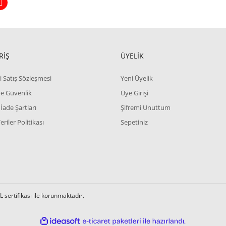
RİŞ
ÜYELİK
i Satış Sözleşmesi
Yeni Üyelik
 ve Güvenlik
Üye Girişi
 İade Şartları
Şifremi Unuttum
Veriler Politikası
Sepetiniz
L sertifikası ile korunmaktadır.
ile
ideasoft
e-