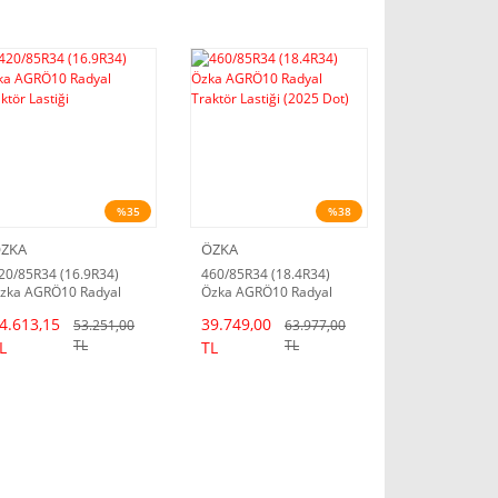
%35
%38
ZKA
ÖZKA
20/85R34 (16.9R34)
460/85R34 (18.4R34)
zka AGRÖ10 Radyal
Özka AGRÖ10 Radyal
raktör Lastiği
Traktör Lastiği (2025
4.613,15
39.749,00
53.251,00
63.977,00
Dot)
TL
TL
L
TL