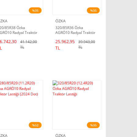
%35
%35
ZKA
ÖZKA
20/85R38 Özka
320/85R36 Özka
GRÖ10 Radyal Traktör
AGRÖ10 Radyal Traktör
astiği
Lastiği
6.742,30
25.962,95
41.142,00
39.943,00
TL
TL
L
TL
%52
%35
ZKA
ÖZKA