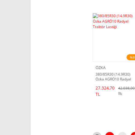
%3
ÖZKA
380/85R30 (14.9R30)
Özka AGRÖ10 Radyal
Traktör Lastiği
27.324,70
42.038,00
TL
TL