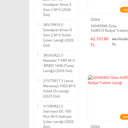
Goodyear Kmax S
Gen-2 M+S (2026
%3
Dot)
ÖZKA
285/70R19.5
340/85R46 Özka
Goodyear Kmax D
AGRÖ10 Radyal Traktör
Gen-2 M+S Asfalt
Lastiği
42.101,80
64.772,00
Çeker Lastiği (2026
TL
TL
Dot)
385/65R22.5
Matador T HR5 M+S
3PMSF 164K (Tonaj
Lastiği) (2026 Dot)
215/75R17.5 Lassa
Maxiways 100S M+S
Asfalt Ön Lastiği
(2025 Dot)
315/80R22.5
Starmaxx DC-700
Plus M+S Hafriyat
%3
Çeker Lastiği (2026
ÖZKA
Dot)