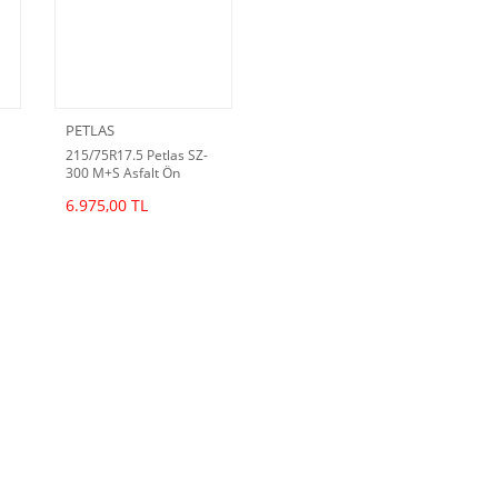
PETLAS
215/75R17.5 Petlas SZ-
300 M+S Asfalt Ön
Lastiği (2026 Dot)
6.975,00 TL