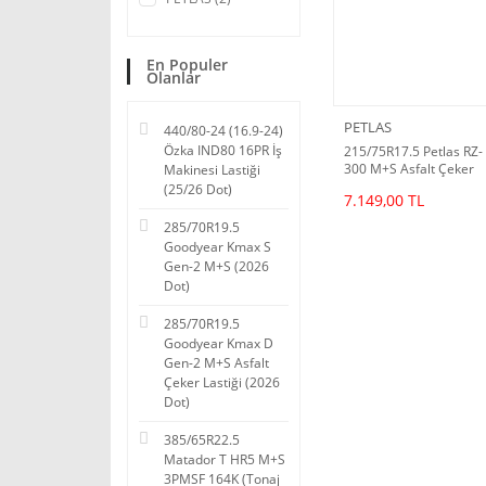
En Populer
Olanlar
PETLAS
440/80-24 (16.9-24)
Özka IND80 16PR İş
215/75R17.5 Petlas RZ-
300 M+S Asfalt Çeker
Makinesi Lastiği
Lastiği (2026 Dot)
(25/26 Dot)
7.149,00 TL
285/70R19.5
Goodyear Kmax S
Gen-2 M+S (2026
Dot)
285/70R19.5
Goodyear Kmax D
Gen-2 M+S Asfalt
Çeker Lastiği (2026
Dot)
385/65R22.5
Matador T HR5 M+S
3PMSF 164K (Tonaj