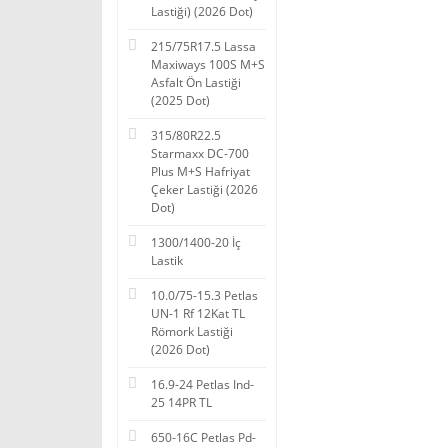
Lastiği) (2026 Dot)
215/75R17.5 Lassa
Maxiways 100S M+S
Asfalt Ön Lastiği
(2025 Dot)
315/80R22.5
Starmaxx DC-700
Plus M+S Hafriyat
Çeker Lastiği (2026
Dot)
1300/1400-20 İç
Lastik
10.0/75-15.3 Petlas
UN-1 Rf 12Kat TL
Römork Lastiği
(2026 Dot)
16.9-24 Petlas Ind-
25 14PR TL
650-16C Petlas Pd-