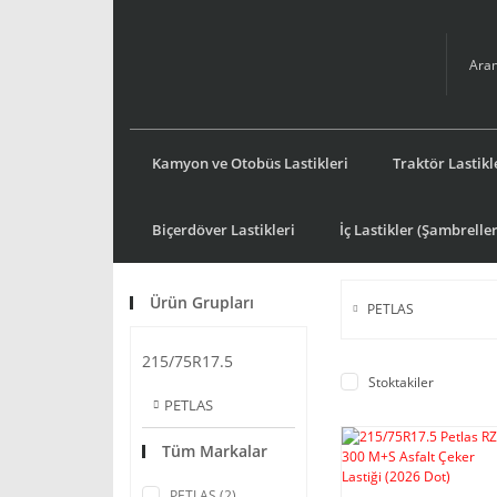
Kamyon ve Otobüs Lastikleri
Traktör Lastikl
Biçerdöver Lastikleri
İç Lastikler (Şambreller
Ürün Grupları
PETLAS
215/75R17.5
Stoktakiler
PETLAS
Tüm Markalar
PETLAS (2)