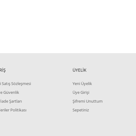
RİŞ
ÜYELİK
i Satış Sözleşmesi
Yeni Üyelik
 ve Güvenlik
Üye Girişi
 İade Şartları
Şifremi Unuttum
Veriler Politikası
Sepetiniz