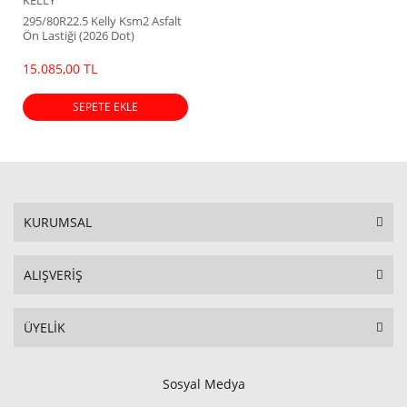
KELLY
295/80R22.5 Kelly Ksm2 Asfalt
Ön Lastiği (2026 Dot)
15.085,00 TL
SEPETE EKLE
KURUMSAL
ALIŞVERİŞ
ÜYELİK
Sosyal Medya