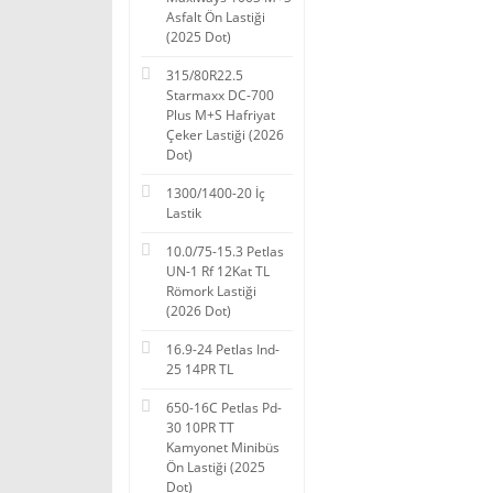
Asfalt Ön Lastiği
(2025 Dot)
315/80R22.5
Starmaxx DC-700
Plus M+S Hafriyat
Çeker Lastiği (2026
Dot)
1300/1400-20 İç
Lastik
10.0/75-15.3 Petlas
UN-1 Rf 12Kat TL
Römork Lastiği
(2026 Dot)
16.9-24 Petlas Ind-
25 14PR TL
650-16C Petlas Pd-
30 10PR TT
Kamyonet Minibüs
Ön Lastiği (2025
Dot)