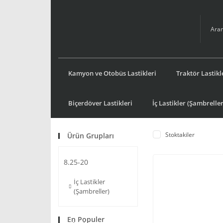
Kamyon ve Otobüs Lastikleri
Traktör Lastikl
Biçerdöver Lastikleri
İç Lastikler (Şambreller
Stoktakiler
Ürün Grupları
8.25-20
İç Lastikler
(Şambreller)
En Populer