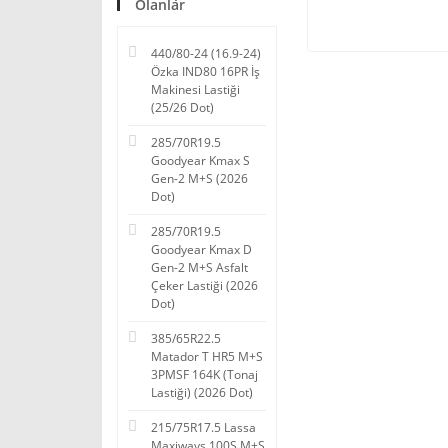
Olanlar
440/80-24 (16.9-24)
Özka IND80 16PR İş
Makinesi Lastiği
(25/26 Dot)
285/70R19.5
Goodyear Kmax S
Gen-2 M+S (2026
Dot)
285/70R19.5
Goodyear Kmax D
Gen-2 M+S Asfalt
Çeker Lastiği (2026
Dot)
385/65R22.5
Matador T HR5 M+S
3PMSF 164K (Tonaj
Lastiği) (2026 Dot)
215/75R17.5 Lassa
Maxiways 100S M+S