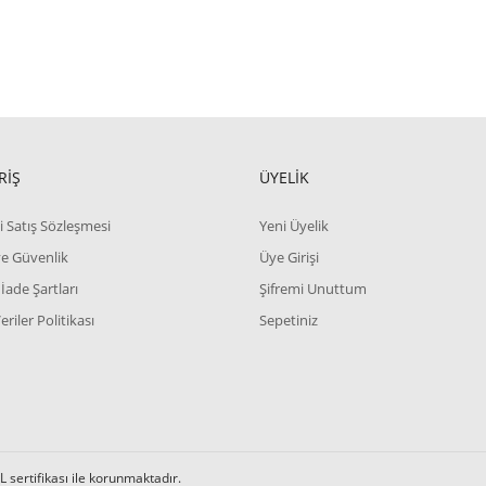
RİŞ
ÜYELİK
i Satış Sözleşmesi
Yeni Üyelik
 ve Güvenlik
Üye Girişi
 İade Şartları
Şifremi Unuttum
Veriler Politikası
Sepetiniz
L sertifikası ile korunmaktadır.