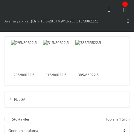
295/80R22.5
315/80R22.5
385/65R22.5
FULDA
Stoktakiler
Toplam 4 ürün