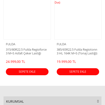
FULDA
FULDA
315/80R22.5 Fulda Regioforce
385/65R22.5 Fulda Regiotonn
3 M+S Asfalt Çeker Lastiği
3 HL 164K M+S (Tonaj Lastiği)
(2026 Dot)
(2026 Dot)
24.999,00 TL
19.999,00 TL
SEPETE EKLE
SEPETE EKLE
KURUMSAL