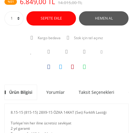
6.849,00 TL
%51
14.015,00 TL
SEPETE EKLE
HEMEN AL
Kargo bedava
Stok için tel açınız
Ürün Bilgisi
Yorumlar
Taksit Seçenekleri
Ön
8.15-15 (815-15) 28X9-15 ÖZKA 14KAT (Set) Forklift Lastiği
Türkiye'nin her iline ücretsiz sevkiyat
2 yıl garanti