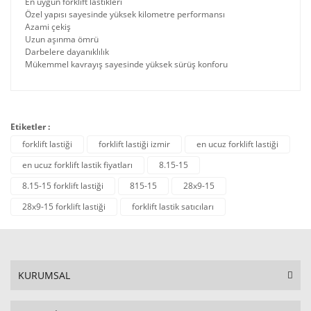
En uygun forklift lastikleri
Özel yapısı sayesinde yüksek kilometre performansı
Azami çekiş
Uzun aşınma ömrü
Darbelere dayanıklılık
Mükemmel kavrayış sayesinde yüksek sürüş konforu
Etiketler :
forklift lastiği
forklift lastiği izmir
en ucuz forklift lastiği
en ucuz forklift lastik fiyatları
8.15-15
8.15-15 forklift lastiği
815-15
28x9-15
28x9-15 forklift lastiği
forklift lastik satıcıları
KURUMSAL