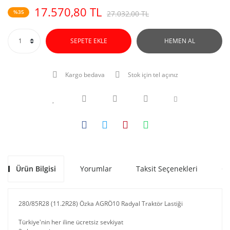
17.570,80 TL
%35
27.032,00 TL
SEPETE EKLE
HEMEN AL
Kargo bedava
Stok için tel açınız
Ürün Bilgisi
Yorumlar
Taksit Seçenekleri
Ön
280/85R28 (11.2R28) Özka AGRÖ10 Radyal Traktör Lastiği
Türkiye'nin her iline ücretsiz sevkiyat