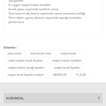
2yıl garanti
En uygun radyal traktör lastikleri
Esnek yapısı sayesinde konforlu sürüş
Özel tasarım diş deseni sayesinde çamur tutmama özelliği
Derin dişleri, geniş tabanizi sayesinde toprağı ezmeden
performans
Etiketler :
özka lastik
özka lastik izmir
radyal lastik
radial traktör lastik fiyatları
radyal traktör lastikleri
radyal traktör lastiği fiyatları
radyal lastik fiyatları
radyal lastik fiyatları traktör
280/85r28
11.2r28
KURUMSAL