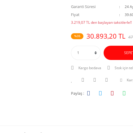
Garanti Süresi
24 A
Fiyat
39.6
3.219,07 TL den başlayan taksitlerle!!
30.893,20 TL
%35
47
SEPE
Kargo bedava
Stok için te
Karş
Paylaş :