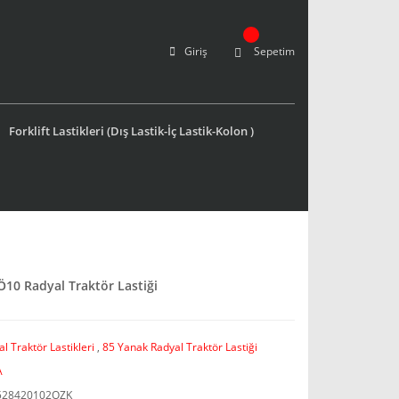
Giriş
Sepetim
Forklift Lastikleri (Dış Lastik-İç Lastik-Kolon )
10 Radyal Traktör Lastiği
l Traktör Lastikleri
,
85 Yanak Radyal Traktör Lastiği
A
528420102OZK