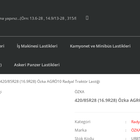
eri
İş Makinesi Lastikleri
Kamyonet ve Minibüs Lastikleri
)
Askeri Panzer Lastikleri
420/85R28 (16.9R28) Özka AGRÖ10 Radyal Traktör Lastiği
ÖZKA
420/85R28 (16.9R28) Özka AGRÖ
Kategori
Radya
Marka
ÖZK
Stok Kodu
UR8