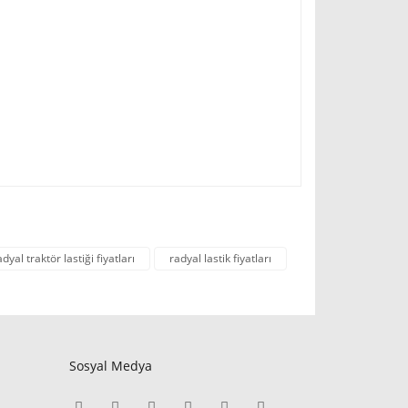
adyal traktör lastiği fiyatları
radyal lastik fiyatları
Sosyal Medya