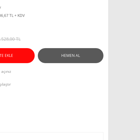
y
06,67 TL + KDV
.528,00 TL
TE EKLE
HEMEN AL
l açınız
ılaştır