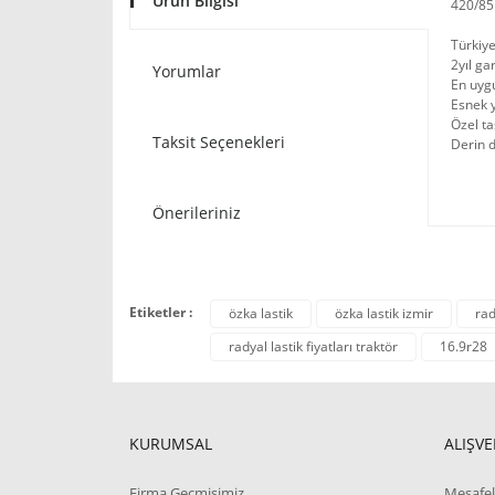
Ürün Bilgisi
420/85
Türkiye
2yıl ga
Yorumlar
En uygu
Esnek y
Özel t
Taksit Seçenekleri
Derin d
Önerileriniz
Etiketler :
özka lastik
özka lastik izmir
rad
radyal lastik fiyatları traktör
16.9r28
KURUMSAL
ALIŞVE
Firma Geçmişimiz
Mesafel