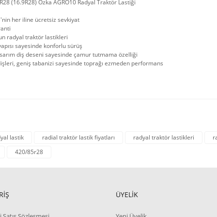
R28 (16.9R28) Özka AGRÖ10 Radyal Traktör Lastiği
'nin her iline ücretsiz sevkiyat
ranti
n radyal traktör lastikleri
apısı sayesinde konforlu sürüş
asarım diş deseni sayesinde çamur tutmama özelliği
işleri, geniş tabanizi sayesinde toprağı ezmeden performans
yal lastik
radial traktör lastik fiyatları
radyal traktör lastikleri
r
420/85r28
RİŞ
ÜYELİK
i Satış Sözleşmesi
Yeni Üyelik