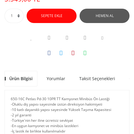
SEPETE EKLE
HEMEN AL
Ürün Bilgisi
Yorumlar
Taksit Seçenekleri
Ön
650-16C Petlas Pd-30 10PR TT Kamyonet Minibüs Ön Lastiği
-Oluklu diş yapısı sayesinde üstün direksiyon hakimiyeti
-10 katlı dayanıklı yapısı sayesinde Yüksek Taşıma Kapasitesi
-2 yıl garanti
-Türkiye'nin her iline ücretsiz sevkiyat
-En uygun kamyonet ve minibüs lastikleri
-İç lastik ile birlikte kullanılmalıdır