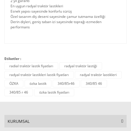
2 yıl garanti
En uygun radyal traktör lastikleri
Esnek yapısı sayesinde konforlu sürüş
Özel tasarım diş deseni sayesinde çamur tutmama özelliği
Derin dişleri, geniş taban izi sayesinde toprağı ezmeden
performans
Etiketler :
radial traktör lastik fiyatları
radyal traktör lastiği
radyal traktör lastikleri lastik fiyatları
radyal traktör lastikleri
ÖZKA
özka lastik
340/85r46
340/85 46
340/85 r 46
özka lastik fiyatları
KURUMSAL