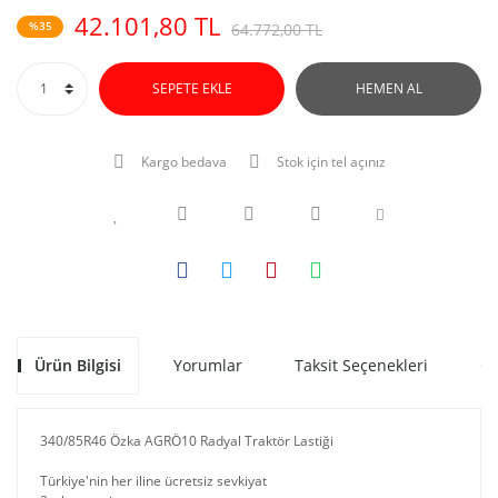
42.101,80 TL
%35
64.772,00 TL
SEPETE EKLE
HEMEN AL
Kargo bedava
Stok için tel açınız
Ürün Bilgisi
Yorumlar
Taksit Seçenekleri
Ön
340/85R46 Özka AGRÖ10 Radyal Traktör Lastiği
Türkiye'nin her iline ücretsiz sevkiyat