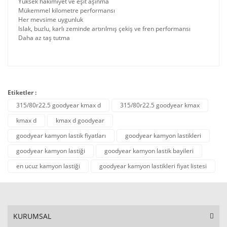
Yüksek hakimiyet ve eşit aşınma
Mükemmel kilometre performansı
Her mevsime uygunluk
Islak, buzlu, karlı zeminde artırılmış çekiş ve fren performansı
Daha az taş tutma
Etiketler :
315/80r22.5 goodyear kmax d
315/80r22.5 goodyear kmax
kmax d
kmax d goodyear
goodyear kamyon lastik fiyatları
goodyear kamyon lastikleri
goodyear kamyon lastiği
goodyear kamyon lastik bayileri
en ucuz kamyon lastiği
goodyear kamyon lastikleri fiyat listesi
KURUMSAL