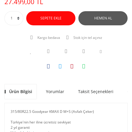
27.499,00 TL
SEPETE EKLE
HEMEN AL
Kargo bedava
Stok için tel açınız
Ürün Bilgisi
Yorumlar
Taksit Seçenekleri
Ön
315/80R22.5 Goodyear KMAX D M+S (Asfalt Çeker)
Türkiye'nin her iline ücretsiz sevkiyat
2 yıl garanti