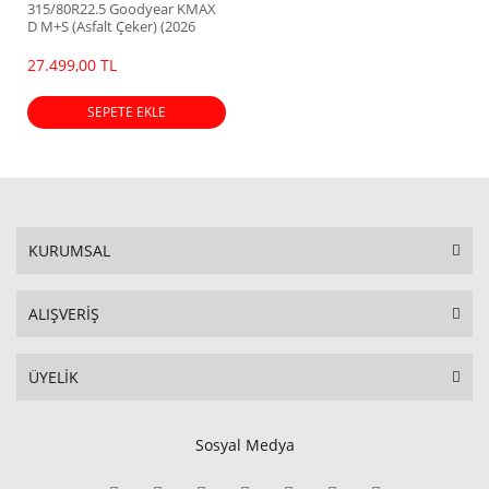
315/80R22.5 Goodyear KMAX
D M+S (Asfalt Çeker) (2026
Dot)
27.499,00 TL
SEPETE EKLE
KURUMSAL
ALIŞVERİŞ
ÜYELİK
Sosyal Medya