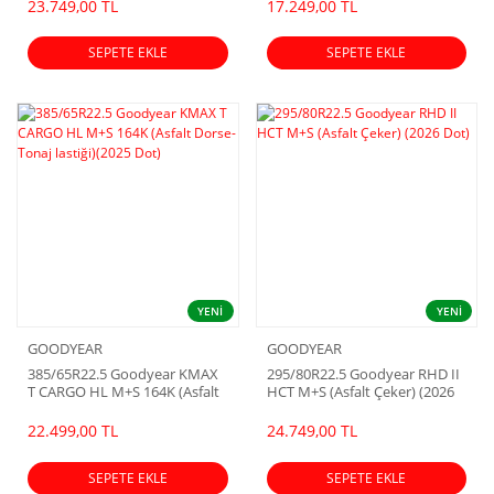
23.749,00 TL
17.249,00 TL
SEPETE EKLE
SEPETE EKLE
YENİ
YENİ
GOODYEAR
GOODYEAR
385/65R22.5 Goodyear KMAX
295/80R22.5 Goodyear RHD II
T CARGO HL M+S 164K (Asfalt
HCT M+S (Asfalt Çeker) (2026
Dorse-Tonaj lastiği)(2025 Dot)
Dot)
22.499,00 TL
24.749,00 TL
SEPETE EKLE
SEPETE EKLE