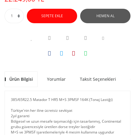
SEPETE EKLE
HEMEN AL
Ürün Bilgisi
Yorumlar
Taksit Seçenekleri
Ön
385/65R22.5 Matador T HR5 M+S 3PMSF 164K (Tonaj Lastiği)
Türkiye'nin her iline ücretsiz sevkiyat
2yıl garanti
Bölgesel ve uzun mesafe taşımacılığı için tasarlanmış, Continental
grubu güvencesiyle üretilen dorse treyler lastiğidir
M+S ve 3PMSF işaretlemeleriyle 4 mesim kullanıma uygundur