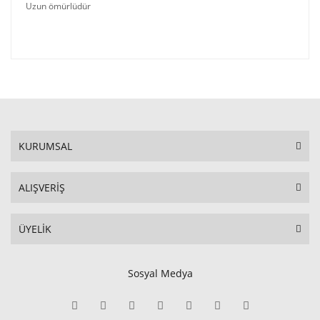
Uzun ömürlüdür
KURUMSAL
ALIŞVERİŞ
ÜYELİK
Sosyal Medya