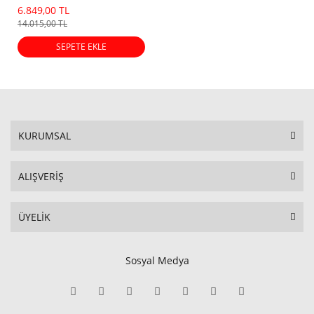
(Eski Dot)
6.849,00 TL
14.015,00 TL
SEPETE EKLE
KURUMSAL
ALIŞVERİŞ
ÜYELİK
Sosyal Medya