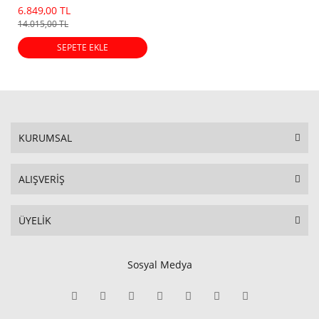
(Eski Dot)
6.849,00 TL
14.015,00 TL
SEPETE EKLE
KURUMSAL
ALIŞVERİŞ
ÜYELİK
Sosyal Medya