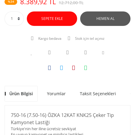
8.389,92 TL
%34
12.712,00 TL
SEPETE EKLE
HEMEN AL
Kargo bedava
Stok için tel açınız
Ürün Bilgisi
Yorumlar
Taksit Seçenekleri
Ön
750-16 (7.50-16) ÖZKA 12KAT KNK25 Çeker Tip
Kamyonet Lastiği
Türkiye'nin her iline ücretsiz sevkiyat
En uygun kamyonet ve minibüs lastikleri