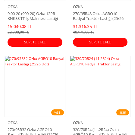
ÖZKA
ÖZKA
9.00-20 (900-20) Özka 12PR
270/95R48 Özka AGRÖ10
KNK88 TT İş Makinesi Lastiği
Radyal Traktör Lastiği (25/26
Dot)
15.040,08 TL
31.316,35 TL
22.788,00 TL
48.179,00 TL
SEPETE EKLE
SEPETE EKLE
%35
%35
ÖZKA
ÖZKA
270/95R32 Özka AGRÖ10
320/70R24 (11.2R24) Özka
Radyal Traktör Lastiği (25/26
AGRÖ10 Radyal Traktör Lastiği