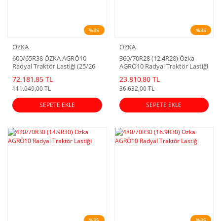
%35
%35
ÖZKA
ÖZKA
600/65R38 ÖZKA AGRÖ10
360/70R28 (12.4R28) Özka
Radyal Traktör Lastiği (25/26
AGRÖ10 Radyal Traktör Lastiği
Dot)
72.181,85 TL
23.810,80 TL
111.049,00 TL
36.632,00 TL
SEPETE EKLE
SEPETE EKLE
%35
%35