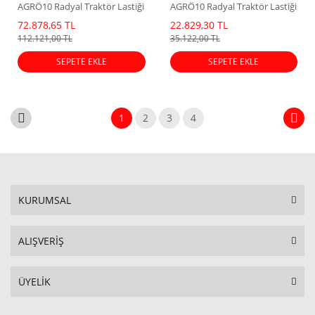
AGRÖ10 Radyal Traktör Lastiği
AGRÖ10 Radyal Traktör Lastiği
(25/26 Dot)
72.878,65 TL
22.829,30 TL
112.121,00 TL
35.122,00 TL
SEPETE EKLE
SEPETE EKLE
1
2
3
4
KURUMSAL
ALIŞVERİŞ
ÜYELİK