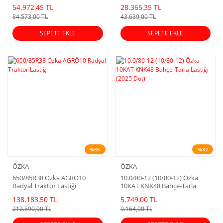
54.972,45 TL
28.365,35 TL
84.573,00 TL
43.639,00 TL
SEPETE EKLE
SEPETE EKLE
%35
%37
ÖZKA
ÖZKA
650/85R38 Özka AGRÖ10
10.0/80-12 (10/80-12) Özka
Radyal Traktör Lastiği
10KAT KNK48 Bahçe-Tarla
Lastiği (2025 Dot)
138.183,50 TL
5.749,00 TL
212.590,00 TL
9.164,00 TL