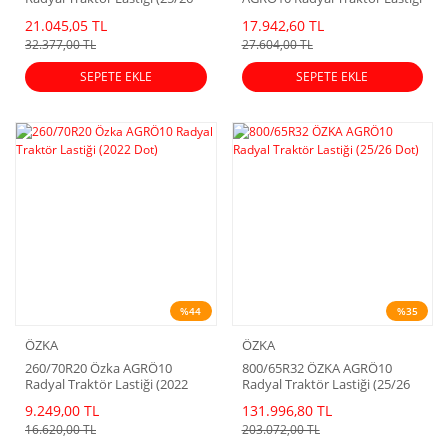
Dot)
21.045,05 TL
17.942,60 TL
32.377,00 TL
27.604,00 TL
SEPETE EKLE
SEPETE EKLE
%44
%35
ÖZKA
ÖZKA
260/70R20 Özka AGRÖ10
800/65R32 ÖZKA AGRÖ10
Radyal Traktör Lastiği (2022
Radyal Traktör Lastiği (25/26
Dot)
Dot)
9.249,00 TL
131.996,80 TL
16.620,00 TL
203.072,00 TL