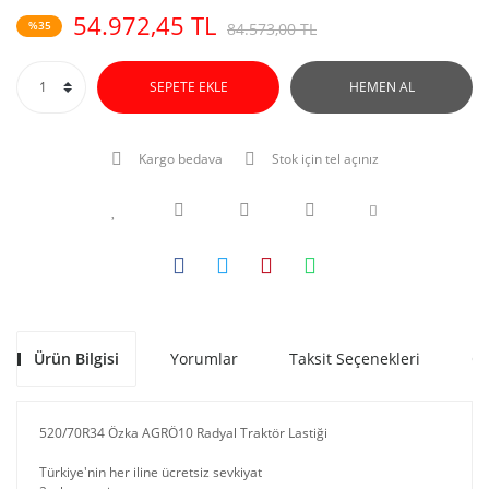
54.972,45 TL
%35
84.573,00 TL
SEPETE EKLE
HEMEN AL
Kargo bedava
Stok için tel açınız
Ürün Bilgisi
Yorumlar
Taksit Seçenekleri
Ön
520/70R34 Özka AGRÖ10 Radyal Traktör Lastiği
Türkiye'nin her iline ücretsiz sevkiyat