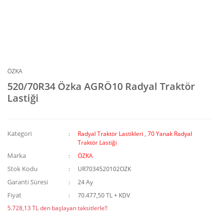
ÖZKA
520/70R34 Özka AGRÖ10 Radyal Traktör
Lastiği
Kategori
Radyal Traktör Lastikleri
,
70 Yanak Radyal
Traktör Lastiği
Marka
ÖZKA
Stok Kodu
UR7034520102OZK
Garanti Süresi
24 Ay
Fiyat
70.477,50 TL + KDV
5.728,13 TL den başlayan taksitlerle!!