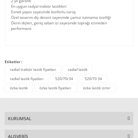
2 yıl garanti
En uygun radyal traktör lastikleri
Esnek yapısı sayesinde konforlu sürüş
Özel tasarım diş deseni sayesinde çamur tutmama özelliği
Derin dişleri, geniş taban izi sayesinde toprağı ezmeden
performans
Etiketler :
radial traktör lastik fiyatları
radial lastik
radial lastik fiyatları
520/70r34
520/70 34
özka lastik
özka lastik fiyatları
özka lastik izmir
KURUMSAL
ALIŞVERİŞ