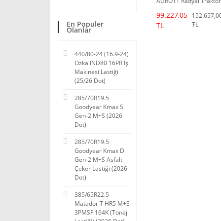
AGRÖ11 Radyal Traktör
Lastiği
99.227,05
152.657,0
En Populer
TL
TL
Olanlar
440/80-24 (16.9-24)
Özka IND80 16PR İş
Makinesi Lastiği
(25/26 Dot)
285/70R19.5
Goodyear Kmax S
Gen-2 M+S (2026
Dot)
285/70R19.5
Goodyear Kmax D
Gen-2 M+S Asfalt
Çeker Lastiği (2026
Dot)
385/65R22.5
Matador T HR5 M+S
3PMSF 164K (Tonaj