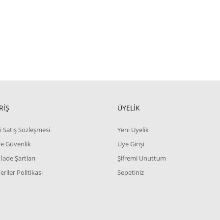
RİŞ
ÜYELİK
i Satış Sözleşmesi
Yeni Üyelik
 ve Güvenlik
Üye Girişi
 İade Şartları
Şifremi Unuttum
Veriler Politikası
Sepetiniz