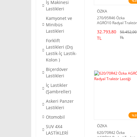
%3
İş Makinesi
Lastikleri
ÖZKA
Kamyonet ve
270/95R46 Özka
AGRÖ10 Radyal Traktör
Minibüs
Lastiği (25/26 Dot)
Lastikleri
32.793,80
50.452,00
TL
TL
Forklift
Lastikleri (Dış
Lastik-İç Lastik-
Kolon )
Biçerdöver
Lastikleri
İç Lastikler
(Şambreller)
Askeri Panzer
Lastikleri
%3
Otomobil
ÖZKA
SUV 4X4
LASTİKLERİ
620/70R42 Özka