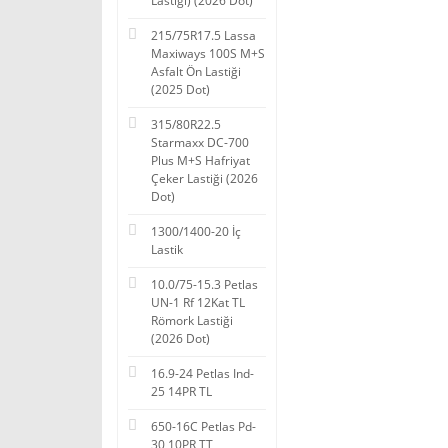
Lastiği) (2026 Dot)
215/75R17.5 Lassa
Maxiways 100S M+S
Asfalt Ön Lastiği
(2025 Dot)
315/80R22.5
Starmaxx DC-700
Plus M+S Hafriyat
Çeker Lastiği (2026
Dot)
1300/1400-20 İç
Lastik
10.0/75-15.3 Petlas
UN-1 Rf 12Kat TL
Römork Lastiği
(2026 Dot)
16.9-24 Petlas Ind-
25 14PR TL
650-16C Petlas Pd-
30 10PR TT