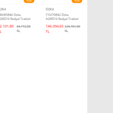
%35
%35
ZKA
ÖZKA
40/85R46 Özka
710/70R42 Özka
GRÖ10 Radyal Traktör
AGRÖ10 Radyal Traktör
astiği
Lastiği
2.101,80
146.094,65
64.772,00
224.761,00
TL
TL
L
TL