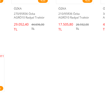
5
%35
%35
ÖZKA
ÖZKA
Ö
270/95R36 Özka
210/95R36 Özka
3
AGRÖ10 Radyal Traktör
AGRÖ10 Radyal Traktör
A
Lastiği (25/26 Dot)
Lastiği (25/26 Dot)
L
29.052,40
17.505,80
4
44.696,00
26.932,00
TL
TL
TL
TL
T
5