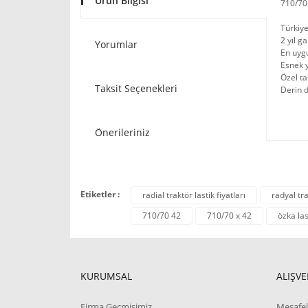
Ürün Bilgisi
710/70
Türkiye
2 yıl ga
Yorumlar
En uygu
Esnek y
Özel t
Taksit Seçenekleri
Derin d
Önerileriniz
Etiketler :
radial traktör lastik fiyatları
radyal tra
710/70 42
710/70 x 42
özka las
KURUMSAL
ALIŞVE
Firma Geçmişimiz
Mesafel