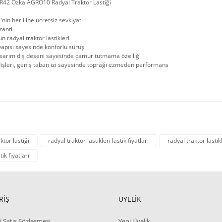
R42 Özka AGRÖ10 Radyal Traktör Lastiği
'nin her iline ücretsiz sevkiyat
ranti
n radyal traktör lastikleri
apısı sayesinde konforlu sürüş
asarım diş deseni sayesinde çamur tutmama özelliği
işleri, geniş taban izi sayesinde toprağı ezmeden performans
ktör lastiği
radyal traktör lastikleri lastik fiyatları
radyal traktör lastik
tik fiyatları
RİŞ
ÜYELİK
i Satış Sözleşmesi
Yeni Üyelik