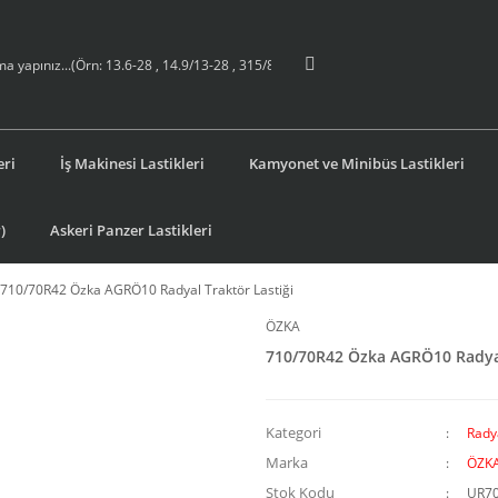
eri
İş Makinesi Lastikleri
Kamyonet ve Minibüs Lastikleri
)
Askeri Panzer Lastikleri
710/70R42 Özka AGRÖ10 Radyal Traktör Lastiği
ÖZKA
710/70R42 Özka AGRÖ10 Radyal
Kategori
Radya
Marka
ÖZK
Stok Kodu
UR7