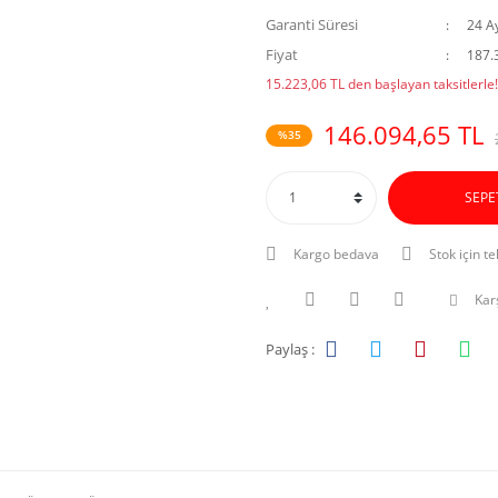
Garanti Süresi
24 A
Fiyat
187.
15.223,06 TL den başlayan taksitlerle!
146.094,65 TL
%35
SEPE
Kargo bedava
Stok için te
Karş
Paylaş :