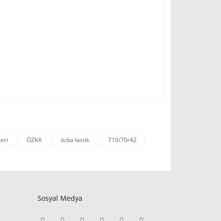
leri
ÖZKA
özka lastik
710/70r42
Sosyal Medya