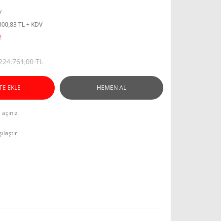
y
300,83 TL + KDV
!
224.761,00 TL
TE EKLE
HEMEN AL
l açınız
ılaştır