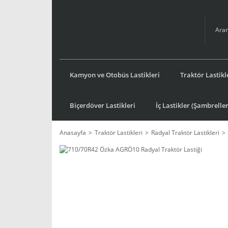
Kamyon ve Otobüs Lastikleri
Traktör Lastikl
Biçerdöver Lastikleri
İç Lastikler (Şambreller
Anasayfa
Traktör Lastikleri
Radyal Traktör Lastikleri