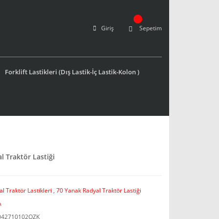
Giriş
Sepetim
Forklift Lastikleri (Dış Lastik-İç Lastik-Kolon )
 Traktör Lastiği
l Traktör Lastikleri
,
70 Yanak Radyal Traktör Lastiği
A
042710102OZK