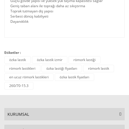
Güçlü gövde yapısı ve yüksek yük taşıma kapasitesi sağlar
Geniş taban alanı ile toprağı daha az sıkıştırma
Toprak tutmayan diş yapısı
Serbest dönüş kabiliyeti
Dayanıklılık
Etiketler :
özka lastik
özka lastik izmir
römork lastiği
römork lastikleri
özka lastiği fiyatları
römork lastik
en ucuz römork lastikleri
özka lastik fiyatları
260/70-15.3
KURUMSAL