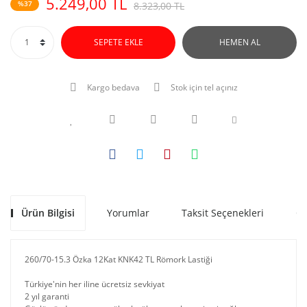
5.249,00 TL
%37
8.323,00 TL
SEPETE EKLE
HEMEN AL
Kargo bedava
Stok için tel açınız
Ürün Bilgisi
Yorumlar
Taksit Seçenekleri
Ön
260/70-15.3 Özka 12Kat KNK42 TL Römork Lastiği
Türkiye'nin her iline ücretsiz sevkiyat
2 yıl garanti