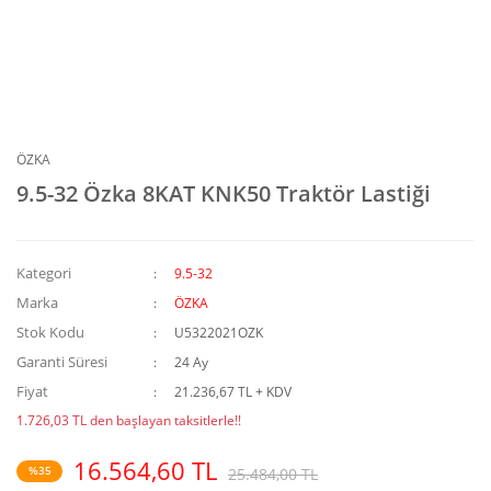
ÖZKA
9.5-32 Özka 8KAT KNK50 Traktör Lastiği
Kategori
9.5-32
Marka
ÖZKA
Stok Kodu
U5322021OZK
Garanti Süresi
24 Ay
Fiyat
21.236,67 TL + KDV
1.726,03 TL den başlayan taksitlerle!!
16.564,60 TL
%35
25.484,00 TL