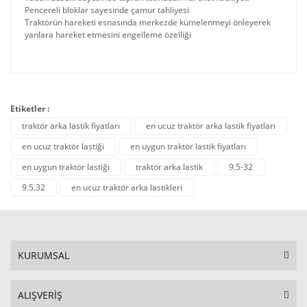
Pencereli bloklar sayesinde çamur tahliyesi
Traktörün hareketi esnasında merkezde kümelenmeyi önleyerek
yanlara hareket etmesini engelleme özelliği
Etiketler :
traktör arka lastik fiyatları
en ucuz traktör arka lastik fiyatları
en ucuz traktör lastiği
en uygun traktör lastik fiyatları
en uygun traktör lastiği
traktör arka lastik
9.5-32
9.5.32
en ucuz traktör arka lastikleri
KURUMSAL
ALIŞVERİŞ