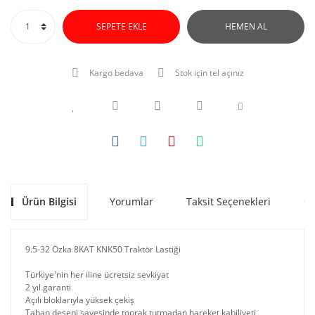
SEPETE EKLE
HEMEN AL
Kargo bedava
Stok için tel açınız
Ürün Bilgisi
Yorumlar
Taksit Seçenekleri
Ön
9.5-32 Özka 8KAT KNK50 Traktör Lastiği
Türkiye'nin her iline ücretsiz sevkiyat
2 yıl garanti
Açılı bloklarıyla yüksek çekiş
Taban deseni sayesinde toprak tutmadan hareket kabiliyeti