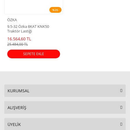
%35
ÖZKA
9.5-32 Özka 8KAT KNK50
Traktör Lastiği
16.564,60 TL
25.484,00 TL
SEPETE EKLE
KURUMSAL
ALIŞVERİŞ
ÜYELİK