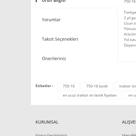
Ürün Bilgisi
750-16
Türkiye
2 yıl ga
Yorumlar
Uzun öm
Yönsüz 
Artırıl
Taksit Seçenekleri
Yol tut
Dayanıkl
Önerileriniz
Etiketler :
750-16
750-16 lastik
traktör ön
en ucuz traktör ön lastik fiyatları
en u
KURUMSAL
ALIŞVE
Firma Geçmişimiz
Mesafel