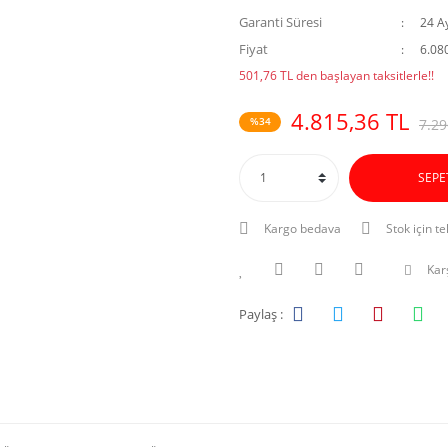
Garanti Süresi
24 A
Fiyat
6.08
501,76 TL den başlayan taksitlerle!!
4.815,36 TL
%34
7.29
SEPE
Kargo bedava
Stok için te
Karş
Paylaş :