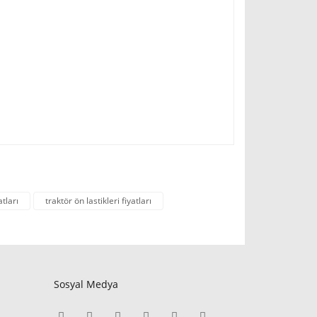
atları
traktör ön lastikleri fiyatları
Sosyal Medya