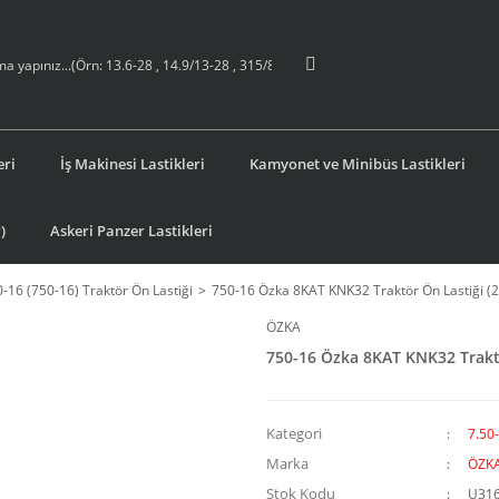
eri
İş Makinesi Lastikleri
Kamyonet ve Minibüs Lastikleri
)
Askeri Panzer Lastikleri
0-16 (750-16) Traktör Ön Lastiği
750-16 Özka 8KAT KNK32 Traktör Ön Lastiği (2
ÖZKA
750-16 Özka 8KAT KNK32 Traktö
Kategori
7.50-
Marka
ÖZK
Stok Kodu
U31