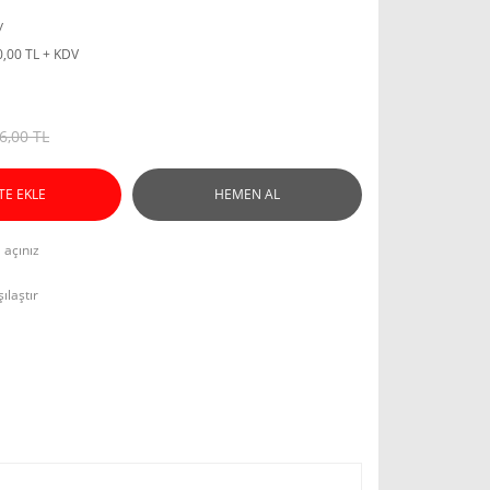
y
0,00 TL + KDV
6,00 TL
TE EKLE
HEMEN AL
l açınız
ılaştır