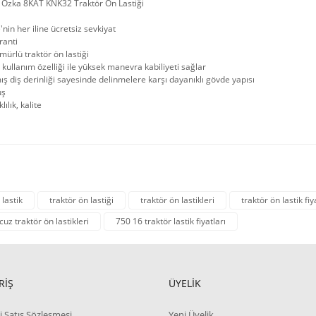
 Özka 8KAT KNK32 Traktör Ön Lastiği
'nin her iline ücretsiz sevkiyat
ranti
ürlü traktör ön lastiği
kullanım özelliği ile yüksek manevra kabiliyeti sağlar
mış diş derinliği sayesinde delinmelere karşı dayanıklı gövde yapısı
uş
ılık, kalite
 lastik
traktör ön lastiği
traktör ön lastikleri
traktör ön lastik fiy
cuz traktör ön lastikleri
750 16 traktör lastik fiyatları
RİŞ
ÜYELİK
i Satış Sözleşmesi
Yeni Üyelik