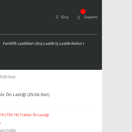
Giriş
Sepetim
Forklift Lastikleri (Dış Lastik-İç Lastik-Kolon )
5/26 Dot)
r Ön Lastiği (25/26 Dot)
16 (750-16) Traktör Ön Lastiği
A
64121OZK