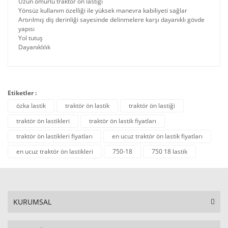
Uzun ömürlü traktör ön lastiği
Yönsüz kullanım özelliği ile yüksek manevra kabiliyeti sağlar
Artırılmış diş derinliği sayesinde delinmelere karşı dayanıklı gövde
yapısı
Yol tutuş
Dayanıklılık
Etiketler :
özka lastik
traktör ön lastik
traktör ön lastiği
traktör ön lastikleri
traktör ön lastik fiyatları
traktör ön lastikleri fiyatları
en ucuz traktör ön lastik fiyatları
en ucuz traktör ön lastikleri
750-18
750 18 lastik
KURUMSAL