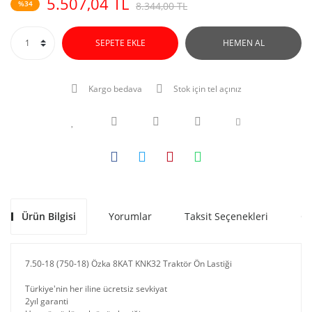
5.507,04 TL
%34
8.344,00 TL
SEPETE EKLE
HEMEN AL
Kargo bedava
Stok için tel açınız
Ürün Bilgisi
Yorumlar
Taksit Seçenekleri
Ön
7.50-18 (750-18) Özka 8KAT KNK32 Traktör Ön Lastiği
Türkiye'nin her iline ücretsiz sevkiyat
2yıl garanti