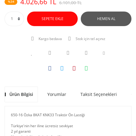
4.026,66 TL
%34
6.101,00 TL
SEPETE EKLE
HEMEN AL
Kargo bedava
Stok için tel açınız
Ürün Bilgisi
Yorumlar
Taksit Seçenekleri
Ön
650-16 Özka 8KAT KNK33 Traktör Ön Lastiği
Türkiye'nin her iline ücretsiz sevkiyat
2 yıl garanti