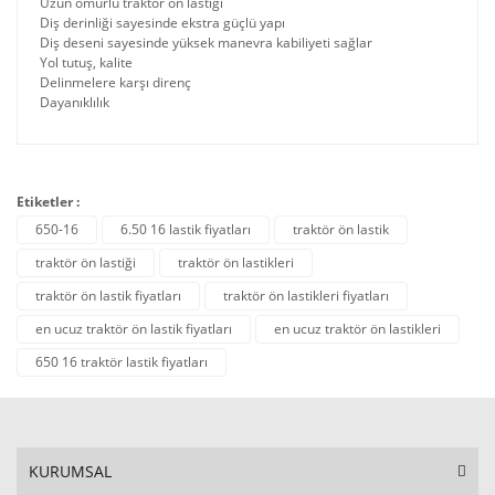
Uzun ömürlü traktör ön lastiği
Diş derinliği sayesinde ekstra güçlü yapı
Diş deseni sayesinde yüksek manevra kabiliyeti sağlar
Yol tutuş, kalite
Delinmelere karşı direnç
Dayanıklılık
Etiketler :
650-16
6.50 16 lastik fiyatları
traktör ön lastik
traktör ön lastiği
traktör ön lastikleri
traktör ön lastik fiyatları
traktör ön lastikleri fiyatları
en ucuz traktör ön lastik fiyatları
en ucuz traktör ön lastikleri
650 16 traktör lastik fiyatları
KURUMSAL