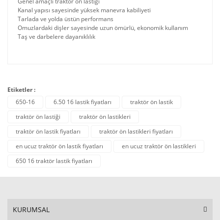
Genel amaçlı traktör ön lastiği
Kanal yapısı sayesinde yüksek manevra kabiliyeti
Tarlada ve yolda üstün performans
Omuzlardaki dişler sayesinde uzun ömürlü, ekonomik kullanım
Taş ve darbelere dayanıklılık
Etiketler :
650-16
6.50 16 lastik fiyatları
traktör ön lastik
traktör ön lastiği
traktör ön lastikleri
traktör ön lastik fiyatları
traktör ön lastikleri fiyatları
en ucuz traktör ön lastik fiyatları
en ucuz traktör ön lastikleri
650 16 traktör lastik fiyatları
KURUMSAL