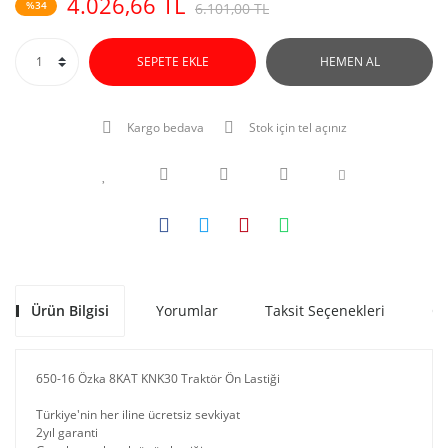
4.026,66 TL
%34
6.101,00 TL
SEPETE EKLE
HEMEN AL
Kargo bedava
Stok için tel açınız
Ürün Bilgisi
Yorumlar
Taksit Seçenekleri
Ön
650-16 Özka 8KAT KNK30 Traktör Ön Lastiği
Türkiye'nin her iline ücretsiz sevkiyat
2yıl garanti