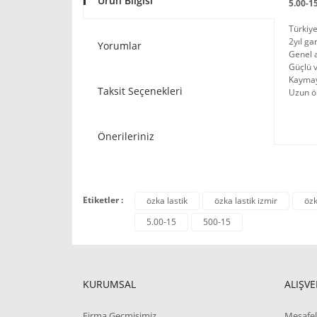
Ürün Bilgisi
5.00-1
Türkiye
2yıl ga
Yorumlar
Genel a
Güçlü v
Kaymayı
Taksit Seçenekleri
Uzun ö
Önerileriniz
Etiketler :
özka lastik
özka lastik izmir
özk
5.00-15
500-15
KURUMSAL
ALIŞVE
Firma Geçmişimiz
Mesafel