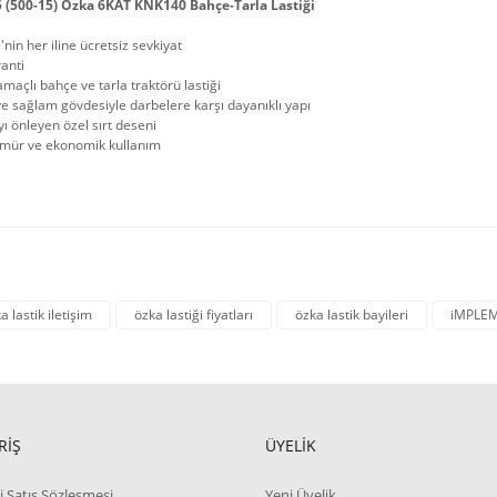
5 (500-15) Özka 6KAT KNK140 Bahçe-Tarla Lastiği
'nin her iline ücretsiz sevkiyat
ranti
maçlı bahçe ve tarla traktörü lastiği
e sağlam gövdesiyle darbelere karşı dayanıklı yapı
 önleyen özel sırt deseni
mür ve ekonomik kullanım
a lastik iletişim
özka lastiği fiyatları
özka lastik bayileri
iMPLE
RİŞ
ÜYELİK
i Satış Sözleşmesi
Yeni Üyelik