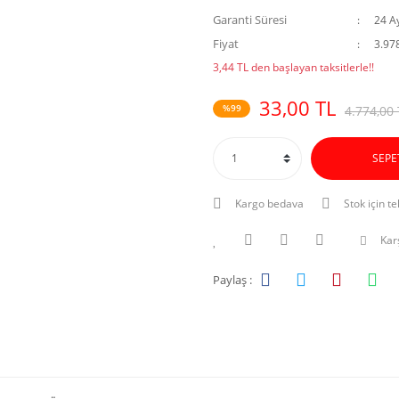
Garanti Süresi
24 A
Fiyat
3.97
3,44 TL den başlayan taksitlerle!!
33,00 TL
%99
4.774,00 
SEPE
Kargo bedava
Stok için te
Karş
Paylaş :