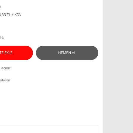
y
8,33 TL + KDV
TL
TE EKLE
HEMEN AL
l açınız
ılaştır