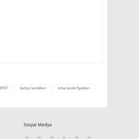
MENT
bahçe lastikleri
özka lastik fiyatları
Sosyal Medya