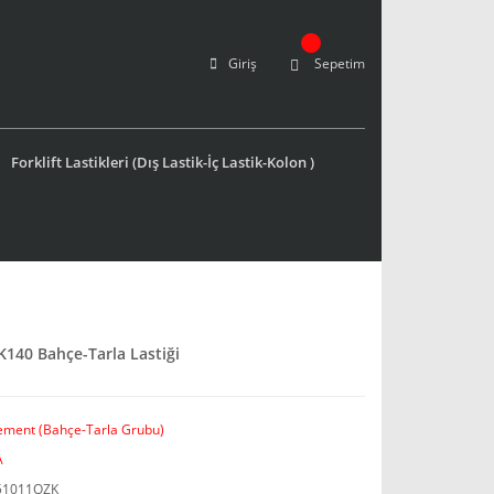
Giriş
Sepetim
Forklift Lastikleri (Dış Lastik-İç Lastik-Kolon )
K140 Bahçe-Tarla Lastiği
ement (Bahçe-Tarla Grubu)
A
51011OZK