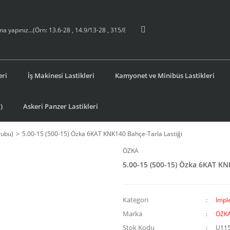
eri
İş Makinesi Lastikleri
Kamyonet ve Minibüs Lastikleri
)
Askeri Panzer Lastikleri
rubu)
5.00-15 (500-15) Özka 6KAT KNK140 Bahçe-Tarla Lastiği
ÖZKA
5.00-15 (500-15) Özka 6KAT KN
Kategori
İmpl
Marka
ÖZK
Stok Kodu
U11