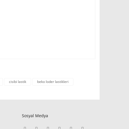
cisibi lastik
beko loder lastikleri
Sosyal Medya