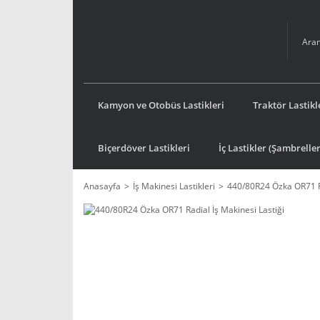
Kamyon ve Otobüs Lastikleri
Traktör Lastikl
Biçerdöver Lastikleri
İç Lastikler (Şambreller
Anasayfa
İş Makinesi Lastikleri
440/80R24 Özka OR71 Ra