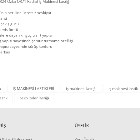
R24 Özka OR71 Radial İş Makinesi Lastiği
'nin her iline ücretsiz sevkiyat
ranti
 çekiş gücü
ervis ömrü
lere dayanıklı güçlü sırt yapısı
ş yapısı sayesinde çamur tutmama özelliği
yapısı sayesinde sürüş konforu
karkas
k
İŞ MAKİNESİ LASTİKLERİ
iş makinesi lastiği
iş makinesi lastik
astik
beko loder lastiği
RİŞ
ÜYELİK
i Satış Sözleşmesi
Yeni Üyelik