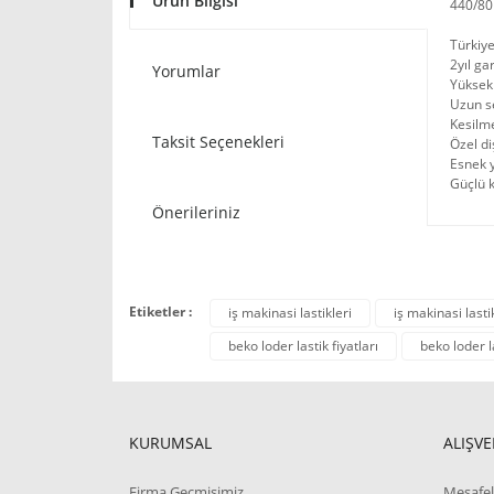
Ürün Bilgisi
440/80
Türkiye
2yıl ga
Yorumlar
Yüksek
Uzun s
Kesilme
Taksit Seçenekleri
Özel di
Esnek 
Güçlü 
Önerileriniz
Etiketler :
iş makinasi lastikleri
iş makinasi lasti
beko loder lastik fiyatları
beko loder l
KURUMSAL
ALIŞVE
Firma Geçmişimiz
Mesafel