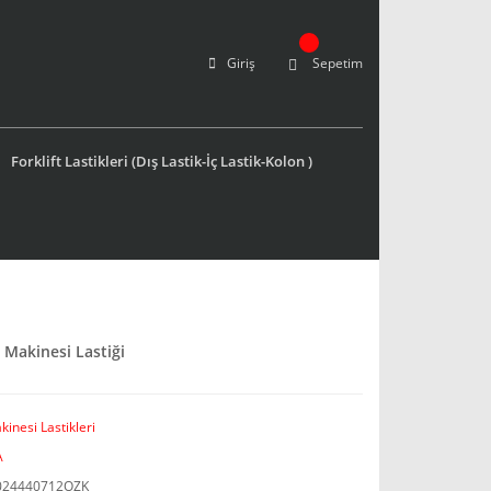
Giriş
Sepetim
Forklift Lastikleri (Dış Lastik-İç Lastik-Kolon )
 Makinesi Lastiği
kinesi Lastikleri
A
024440712OZK