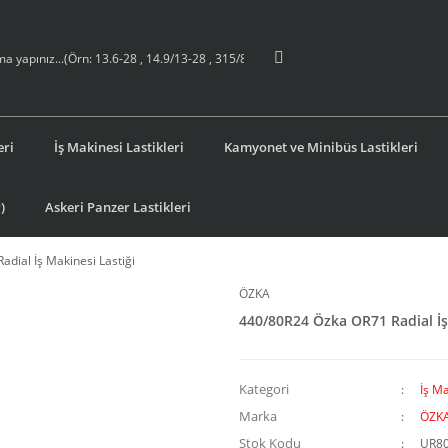
eri
İş Makinesi Lastikleri
Kamyonet ve Minibüs Lastikleri
)
Askeri Panzer Lastikleri
dial İş Makinesi Lastiği
ÖZKA
440/80R24 Özka OR71 Radial İş
Kategori
İş Ma
Marka
ÖZK
Stok Kodu
UR8