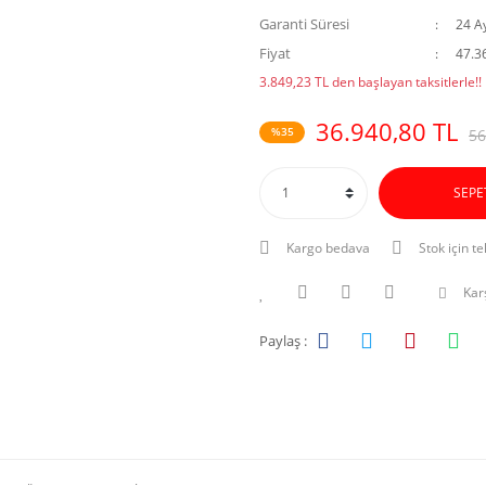
Garanti Süresi
24 A
Fiyat
47.3
3.849,23 TL den başlayan taksitlerle!!
36.940,80 TL
%35
56
SEPE
Kargo bedava
Stok için te
Karş
Paylaş :