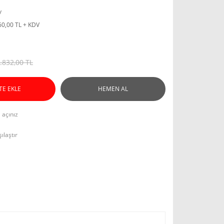
y
60,00 TL + KDV
.832,00 TL
TE EKLE
HEMEN AL
l açınız
ılaştır