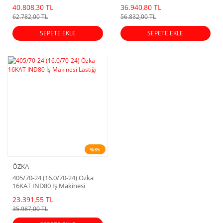
40.808,30 TL
36.940,80 TL
62.782,00 TL
56.832,00 TL
SEPETE EKLE
SEPETE EKLE
%35
ÖZKA
405/70-24 (16.0/70-24) Özka
16KAT IND80 İş Makinesi
Lastiği
23.391,55 TL
35.987,00 TL