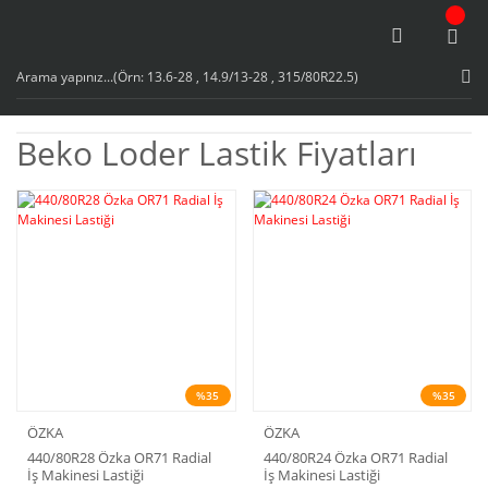
Beko Loder Lastik Fiyatları
%35
%35
ÖZKA
ÖZKA
440/80R28 Özka OR71 Radial
440/80R24 Özka OR71 Radial
İş Makinesi Lastiği
İş Makinesi Lastiği