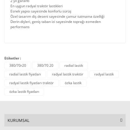
2 yıl garanti
En uygun radyal traktör lastikleri
Esnek yapısı sayesinde konforlu sürüş
Özel tasarım diş deseni sayesinde çamur tutmama özelliği
Derin dişleri, geniş taban izi sayesinde toprağı ezmeden
performans
Etiketler :
380/70r20
380/70 20
radial lastik
radial lastik fiyatları
radyal lastik traktör
radyal lastik
radyal lastik fiyatları traktör
özka lastik
özka lastik fiyatları
KURUMSAL