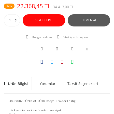
22.368,45 TL
%35
34.413,00 TL
SEPETE EKLE
HEMEN AL
Kargo bedava
Stok için tel açınız
Ürün Bilgisi
Yorumlar
Taksit Seçenekleri
Ön
380/70R20 Özka AGRÖ10 Radyal Traktör Lastiği
Türkiye'nin her iline ücretsiz sevkiyat