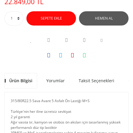
22.849,00 TL
SEPETE EKLE
HEMEN AL
Ürün Bilgisi
Yorumlar
Taksit Seçenekleri
Ön
315/80R22.5 Sava Avant 5 Asfalt Ön Lastiği M+S
Türkiye'nin her iline ücretsiz sevkiyat
2 yıl garanti
Ağır vasıta tır, kamyon ve otobüs ön aksları için tasarlanmış yüksek
performanslı düz tip lastiktir
3PMSF ve M+S işaretlemelerine sahip 4 mevsim kullanıma uygun