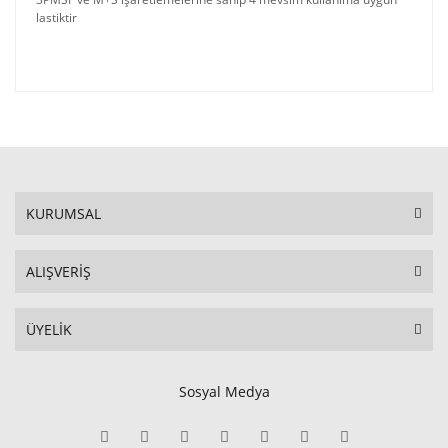
lastiktir
KURUMSAL
ALIŞVERİŞ
ÜYELİK
Sosyal Medya