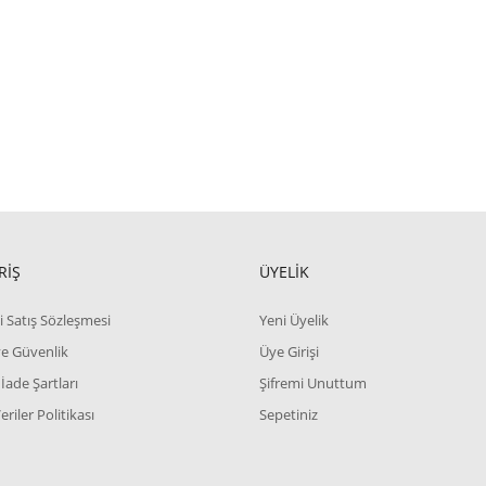
RİŞ
ÜYELİK
i Satış Sözleşmesi
Yeni Üyelik
 ve Güvenlik
Üye Girişi
 İade Şartları
Şifremi Unuttum
Veriler Politikası
Sepetiniz