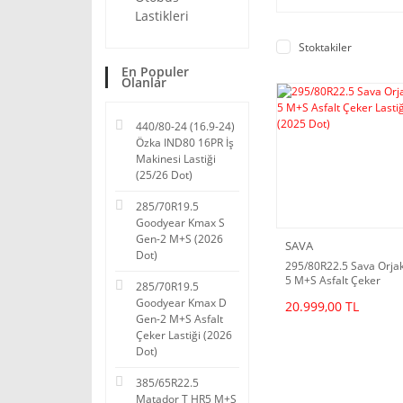
Lastikleri
Stoktakiler
En Populer
Olanlar
440/80-24 (16.9-24)
Özka IND80 16PR İş
Makinesi Lastiği
(25/26 Dot)
285/70R19.5
Goodyear Kmax S
Gen-2 M+S (2026
SAVA
Dot)
295/80R22.5 Sava Orja
5 M+S Asfalt Çeker
285/70R19.5
Lastiği (2025 Dot)
Goodyear Kmax D
20.999,00 TL
Gen-2 M+S Asfalt
Çeker Lastiği (2026
Dot)
385/65R22.5
Matador T HR5 M+S