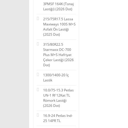
3PMSF 164K (Tonaj
Lastiği) (2026 Dot)
215/75R17.5 Lassa
Maxiways 100S M+S
Asfalt Ön Lastiği
(2025 Dot)
315/80R22.5
Starmaxx DC-700
Plus M+S Hafriyat
Çeker Lastiği (2026
Dot)
1300/1400-20 İç
Lastik
10.0/75-15.3 Petlas
UN-1 Rf 12Kat TL
Römork Lastiği
(2026 Dot)
16.9-24 Petlas Ind-
25 14PR TL