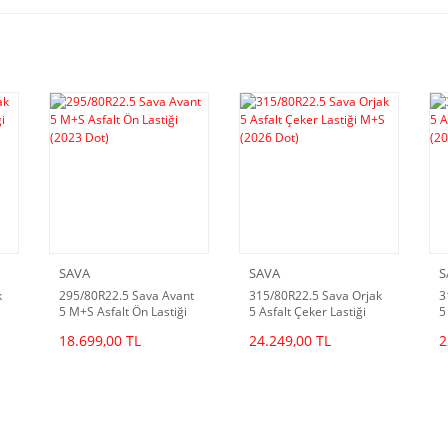
SAVA
SAVA
S
k
295/80R22.5 Sava Avant
315/80R22.5 Sava Orjak
3
5 M+S Asfalt Ön Lastiği
5 Asfalt Çeker Lastiği
5
(2023 Dot)
M+S (2026 Dot)
(
18.699,00 TL
24.249,00 TL
2