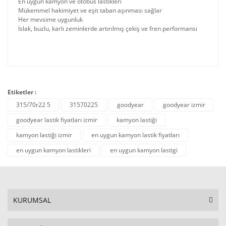
En uygun kamyon ve otobüs lastikleri
Mükemmel hakimiyet ve eşit taban aşınması sağlar
Her mevsime uygunluk
Islak, buzlu, karlı zeminlerde artırılmış çekiş ve fren performansı
Etiketler :
315/70r22 5
31570225
goodyear
goodyear izmir
goodyear lastik fiyatları izmir
kamyon lastiği
kamyon lastiği izmir
en uygun kamyon lastik fiyatları
en uygun kamyon lastikleri
en uygun kamyon lastigi
KURUMSAL