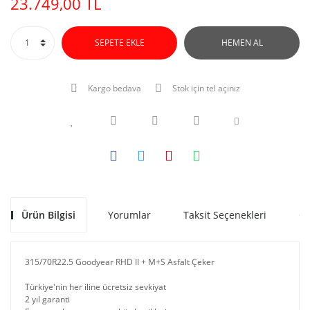
23.749,00 TL
SEPETE EKLE
HEMEN AL
Kargo bedava
Stok için tel açınız
Ürün Bilgisi
Yorumlar
Taksit Seçenekleri
Ön
315/70R22.5 Goodyear RHD II + M+S Asfalt Çeker
Türkiye'nin her iline ücretsiz sevkiyat
2 yıl garanti