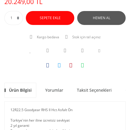
20.249,00 TL
SEPETE EKLE
HEMEN AL
Kargo bedava
Stok için tel açınız
Ürün Bilgisi
Yorumlar
Taksit Seçenekleri
Ön
12R22.5 Goodyear RHS II Hct Asfalt Ön
Türkiye'nin her iline ücretsiz sevkiyat
2 yıl garanti