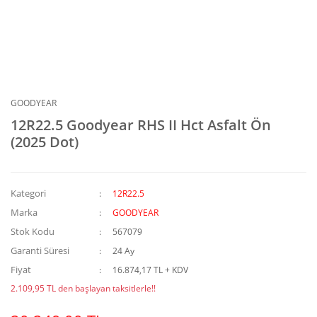
GOODYEAR
12R22.5 Goodyear RHS II Hct Asfalt Ön
(2025 Dot)
Kategori
12R22.5
Marka
GOODYEAR
Stok Kodu
567079
Garanti Süresi
24 Ay
Fiyat
16.874,17 TL + KDV
2.109,95 TL den başlayan taksitlerle!!