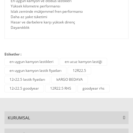
En uygun kamyon ve otobüs lastikleri
Yüksek kilometre performansı
Islak zeminde mükjemmel fren performansı
Daha az yakıt tüketimi
Hasar ve darbelere karşı yüksek direnç
Dayanıklılık
Etiketler :
en uygun kamyon lastikleri
en ucuz kamyon lastiği
en uygun kamyon lastik fiyatları
12R22.5
12r22.5 lastik fiyatları
kARGO BEDAVA
12r22.5 goodyear
12R22.5 RHS
goodyear rhs
KURUMSAL