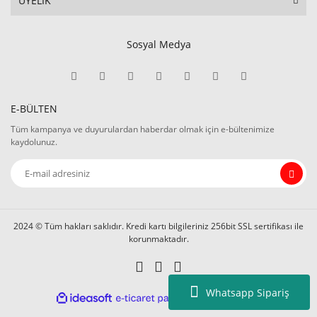
ÜYELİK
Sosyal Medya
E-BÜLTEN
Tüm kampanya ve duyurulardan haberdar olmak için e-bültenimize
kaydolunuz.
2024 © Tüm hakları saklıdır. Kredi kartı bilgileriniz 256bit SSL sertifikası ile
korunmaktadır.
Whatsapp Sipariş
ile
ideasoft
e-
hazırlandı.
ticaret