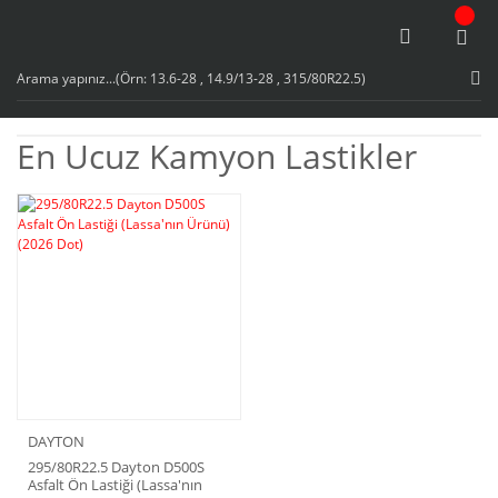
En Ucuz Kamyon Lastikler
DAYTON
295/80R22.5 Dayton D500S
Asfalt Ön Lastiği (Lassa'nın