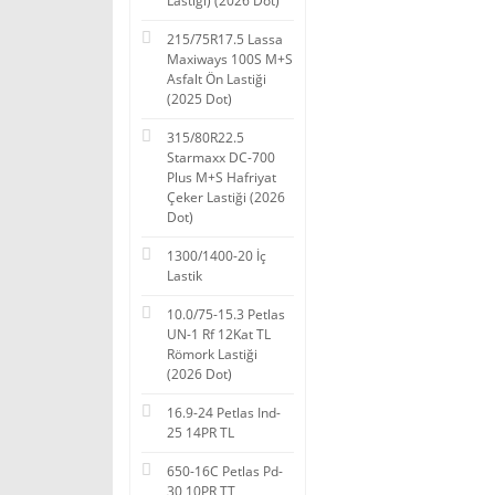
Lastiği) (2026 Dot)
215/75R17.5 Lassa
Maxiways 100S M+S
Asfalt Ön Lastiği
(2025 Dot)
315/80R22.5
Starmaxx DC-700
Plus M+S Hafriyat
Çeker Lastiği (2026
Dot)
1300/1400-20 İç
Lastik
10.0/75-15.3 Petlas
UN-1 Rf 12Kat TL
Römork Lastiği
(2026 Dot)
16.9-24 Petlas Ind-
25 14PR TL
650-16C Petlas Pd-
30 10PR TT