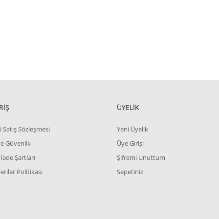
RİŞ
ÜYELİK
i Satış Sözleşmesi
Yeni Üyelik
 ve Güvenlik
Üye Girişi
 İade Şartları
Şifremi Unuttum
Veriler Politikası
Sepetiniz