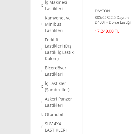
İş Makinesi
Lastikleri
DAYTON
Kamyonet ve
385/65R22.5 Dayton
D400T+ Dorse Lastiği
Minibüs
M+S(Lassa'nın Ürünü)
Lastikleri
17.249,00 TL
(2026 Dot)
Forklift
Lastikleri (Dış
Lastik-İç Lastik-
Kolon )
Biçerdöver
Lastikleri
İç Lastikler
(Şambreller)
Askeri Panzer
Lastikleri
Otomobil
SUV 4X4
LASTİKLERİ