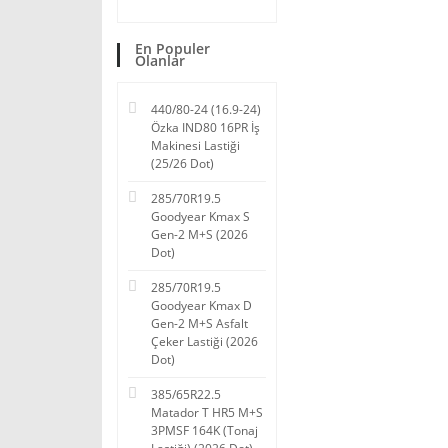
En Populer
Olanlar
440/80-24 (16.9-24)
Özka IND80 16PR İş
Makinesi Lastiği
(25/26 Dot)
285/70R19.5
Goodyear Kmax S
Gen-2 M+S (2026
Dot)
285/70R19.5
Goodyear Kmax D
Gen-2 M+S Asfalt
Çeker Lastiği (2026
Dot)
385/65R22.5
Matador T HR5 M+S
3PMSF 164K (Tonaj